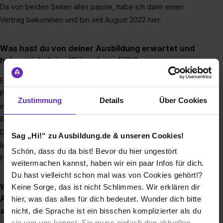
Da von beiden Seiten alles passte, habe ich dann einen
Vertrag bekommen und bin seit August 2022 hier.
Was hast du von deiner Ausbildung erwartet und
haben sich deine Wünsche erfüllt?
Ein abwechslungsreiches Tätigkeitsfeld, weil nicht jedes
Projekt und jedes Gebäude ist wie das andere. Es muss
Zustimmung
Details
Über Cookies
individuell auf jedes Projekt Bezug genommen werden.
Routinen in der Bearbeitung gibt es weniger.
Des Weiteren können wir ein guten Beitrag für die Umwelt
Sag „Hi!“ zu Ausbildung.de & unseren Cookies!
leisten, indem wir Ressourcen und Energie bei unserer
Schön, dass du da bist! Bevor du hier ungestört
Planung einsparen.
weitermachen kannst, haben wir ein paar Infos für dich.
Du hast vielleicht schon mal was von Cookies gehört!?
Welche Aufgaben haben dir während deiner
Keine Sorge, das ist nicht Schlimmes. Wir erklären dir
Ausbildung besonders viel Spaß gemacht? Gab es
hier, was das alles für dich bedeutet. Wunder dich bitte
auch Dinge, die du nicht so gerne gemacht hast?
nicht, die Sprache ist ein bisschen komplizierter als du
sie von uns kennst. Sie muss einfach den aktuellen