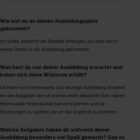
Wirkung für die Zukunft ganz oder teilweise über unsere
Datenschutzerklärung unter dem Punkt „Datenschutz-
Einstellungen“ widerrufen. Weitere Informationen zu den
Wie bist du an deinen Ausbildungsplatz
einzelnen Cookies findest du durch Klick auf „Details
gekommen?
zeigen“. Weitere Informationen:
Datenschutzerklärung
,
Ich wollte zunächst ein Studium anfangen, bin aber durch
Impressum
.
meine Familie in die Ausbildung gekommen.
Was hast du von deiner Ausbildung erwartet und
haben sich deine Wünsche erfüllt?
Ich habe eine interessante und wichtige Ausbildung erwartet,
wo die Aufgaben die ich mache einen wirklichen Sinn haben.
Interessante Hintergründe kennenzulernen und mit
Rechnungen zu spielen, um an das Ergebnis zu kommen.
Welche Aufgaben haben dir während deiner
Ausbildung besonders viel Spaß gemacht? Gab es