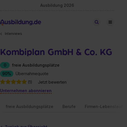
Ausbildung 2026
Stellen finden
Interviews
Kombiplan GmbH & Co. KG
0
freie Ausbildungsplätze
90%
Übernahmequote
(1)
Jetzt bewerten
Unternehmen abonnieren
freie Ausbildungsplätze
Berufe
Firmen-Lebenslauf
<- Zurück zur Übersicht