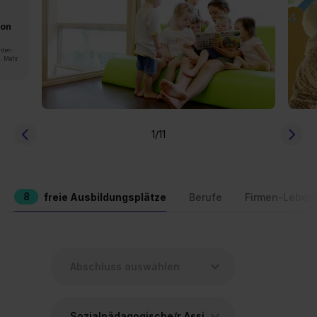
von
rden.
n. Mehr
1
/11
8
freie Ausbildungsplätze
Berufe
Firmen-Leben
Sozialpädagogische/r Assistent/in