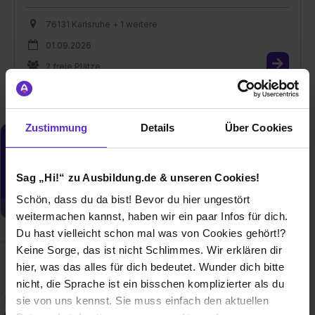
76131 Karlsruhe + 1 weitere
01.09.2026
2 freie Plätze
Zustimmung
Details
Über Cookies
Du möchtest neue Stellen automatisch
zugeschickt bekommen?
Sag „Hi!“ zu Ausbildung.de & unseren Cookies!
Jetzt aktivieren
Schön, dass du da bist! Bevor du hier ungestört
weitermachen kannst, haben wir ein paar Infos für dich.
Du hast vielleicht schon mal was von Cookies gehört!?
Keine Sorge, das ist nicht Schlimmes. Wir erklären dir
hier, was das alles für dich bedeutet. Wunder dich bitte
Wusstest du schon, dass...
nicht, die Sprache ist ein bisschen komplizierter als du
Die FDFP – Freie Duale Fachakademie für Pädagogik ist an
sie von uns kennst. Sie muss einfach den aktuellen
drei Standorten vertreten: Stuttgart, Karlsruhe und Fellbach.