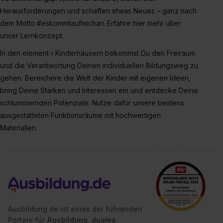
Datenschutzerklärung unter dem Punkt „Datenschutz-
Herausforderungen und schaffen etwas Neues – ganz nach
Einstellungen“ widerrufen. Weitere Informationen zu den
dem Motto #eskommtaufmichan. Erfahre hier mehr über
einzelnen Cookies findest du durch Klick auf „Details
unser Lernkonzept.
zeigen“. Weitere Informationen:
Datenschutzerklärung
,
In den element-i Kinderhäusern bekommst Du den Freiraum
Impressum
.
und die Verantwortung Deinen individuellen Bildungsweg zu
gehen. Bereichere die Welt der Kinder mit eigenen Ideen,
bring Deine Stärken und Interessen ein und entdecke Deine
schlummernden Potenziale. Nutze dafür unsere bestens
ausgestatteten Funktionsräume mit hochwertigen
Materialien.
Ausbildung.de ist eines der führenden
Portale für
Ausbildung, duales