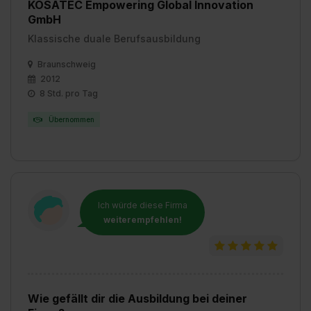
KOSATEC Empowering Global Innovation
angemessenes Datenschutzniveau (EuGH – Schrems
GmbH
II). Du kannst die von dir erteilte Einwilligung jederzeit mit
Wirkung für die Zukunft ganz oder teilweise über unsere
Klassische duale Berufsausbildung
Datenschutzerklärung unter dem Punkt „Datenschutz-
Braunschweig
Einstellungen“ widerrufen. Weitere Informationen zu den
2012
einzelnen Cookies findest du durch Klick auf „Details
8 Std. pro Tag
zeigen“. Weitere Informationen:
Datenschutzerklärung
,
Impressum
.
Übernommen
Ich würde diese Firma
weiterempfehlen!
Wie gefällt dir die Ausbildung bei deiner