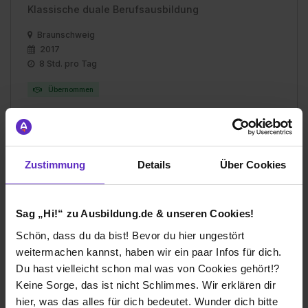
Klassische duale Berufsausbildung
Braunschweig
2017
8 Std. pro Tag
Übernommen
Verdienst
1. Ausbildungsjahr:
850€
2. Ausbildungsjahr:
900€
Zustimmung
Details
Über Cookies
3. Ausbildungsjahr:
1000€
Sag „Hi!“ zu Ausbildung.de & unseren Cookies!
Schön, dass du da bist! Bevor du hier ungestört
weitermachen kannst, haben wir ein paar Infos für dich.
Ich würde diese Firma
Du hast vielleicht schon mal was von Cookies gehört!?
weiterempfehlen!
Keine Sorge, das ist nicht Schlimmes. Wir erklären dir
hier, was das alles für dich bedeutet. Wunder dich bitte