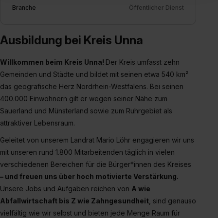
Inhalte (z.B. Videos oder Posts) angezeigt und hierfür
Branche
Öffentlicher Dienst
erforderliche personenbezogene Daten an Social Media
Dienste, ggfs. mit Sitz in den USA, übermittelt werden.
Ausbildung bei Kreis Unna
Eine Erlaubnis hierfür kannst du auch später noch im
Einzelfall bei dem jeweiligen Inhalt erteilen. Willst du nur
Willkommen beim Kreis Unna!
Der Kreis umfasst zehn
bestimmte Verwendungszwecke zulassen, triff deine
Gemeinden und Städte und bildet mit seinen etwa 540 km²
Auswahl über die Checkboxen und klick auf „Auswahl
das geografische Herz Nordrhein-Westfalens. Bei seinen
erlauben“. Die Einwilligung zur Platzierung von Cookies
400.000 Einwohnern gilt er wegen seiner Nähe zum
der Kategorien „Präferenzen“, „Statistiken“ und „Social
Sauerland und Münsterland sowie zum Ruhrgebiet als
Media und Marketing“ umfasst hierbei die Einwilligung
zur Übermittlung deiner Daten in die USA (Art. 49 Abs. 1
attraktiver Lebensraum.
S. 1 lit. a) DS-GVO). Die USA verfügen über kein
Geleitet von unserem Landrat Mario Löhr engagieren wir uns
angemessenes Datenschutzniveau (EuGH – Schrems
mit unseren rund 1.800 Mitarbeitenden täglich in vielen
II). Du kannst die von dir erteilte Einwilligung jederzeit mit
verschiedenen Bereichen für die Bürger*innen des Kreises
Wirkung für die Zukunft ganz oder teilweise über unsere
– und freuen uns über hoch motivierte Verstärkung.
Datenschutzerklärung unter dem Punkt „Datenschutz-
Unsere Jobs und Aufgaben reichen von
A wie
Einstellungen“ widerrufen. Weitere Informationen zu den
Abfallwirtschaft bis Z wie Zahngesundheit
, sind genauso
einzelnen Cookies findest du durch Klick auf „Details
vielfältig wie wir selbst und bieten jede Menge Raum für
zeigen“. Weitere Informationen:
Datenschutzerklärung
,