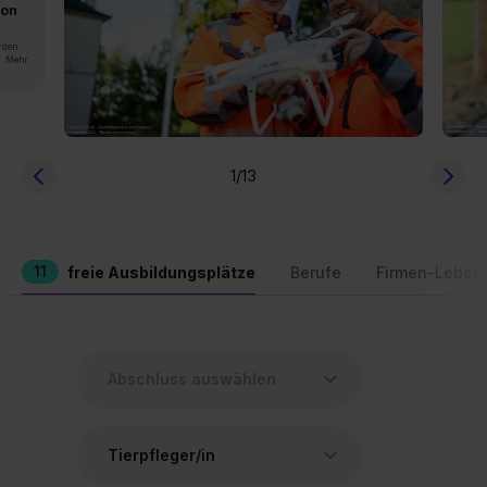
von
rden.
n. Mehr
1
/13
11
freie Ausbildungsplätze
Berufe
Firmen-Leben
Tierpfleger/in