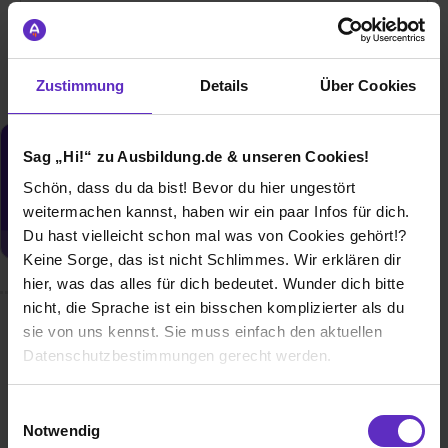
01.08.2027
1 freier Platz
Zustimmung
Details
Über Cookies
Sag „Hi!“ zu Ausbildung.de & unseren Cookies!
Du möchtest neue Stellen automatisch
zugeschickt bekommen?
Schön, dass du da bist! Bevor du hier ungestört
Jetzt aktivieren
weitermachen kannst, haben wir ein paar Infos für dich.
Du hast vielleicht schon mal was von Cookies gehört!?
Keine Sorge, das ist nicht Schlimmes. Wir erklären dir
hier, was das alles für dich bedeutet. Wunder dich bitte
nicht, die Sprache ist ein bisschen komplizierter als du
sie von uns kennst. Sie muss einfach den aktuellen
Wusstest du schon, dass...
Datenschutzbestimmungen gerecht werden.
...wir sowohl spezialisierte als auch generalistische
Ausbildungen und duale Studiengänge anbieten? Das
Die Nutzung von Cookies auf Ausbildung.de
Einwilligungsauswahl
bedeutet, Sie durchlaufen viele verschiedene Bereiche,
Notwendig
können Ihre Stärken herausfinden und müssen sich nicht