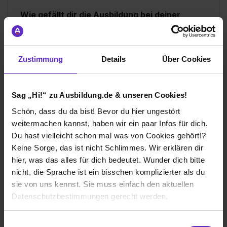
Wie gefällt dir die Ausbildung bei deiner
Firma?
Als Azubi wird man gut betreut. Es gibt immer einen
festen Ansprechpartner und zusätzlich stellt jedes Amt
Zustimmung
Details
Über Cookies
für die Dauer des Praxisabschnittes einen weiteren
Ansprechpartner. Auch die Atmosphäre unter den
Azubis ist sehr gut und man findet schnell
lehrgangsübergreifend Anschluss. Als Azubi werden
Sag „Hi!“ zu Ausbildung.de & unseren Cookies!
einem nicht nur "einfache" Aufgaben wie Drucken oder
Schön, dass du da bist! Bevor du hier ungestört
Scannen gegeben, sondern man darf auch richtig
weitermachen kannst, haben wir ein paar Infos für dich.
mitarbeiten sobald man angelernt wurde.
Du hast vielleicht schon mal was von Cookies gehört!?
Wie gefällt dir dein Ausbildungsberuf?
Keine Sorge, das ist nicht Schlimmes. Wir erklären dir
hier, was das alles für dich bedeutet. Wunder dich bitte
Mein Ausbildungsberuf gefällt mir gut, da man trotz
nicht, die Sprache ist ein bisschen komplizierter als du
einem geregelten Tagesablauf immer wieder was
sie von uns kennst. Sie muss einfach den aktuellen
Neues hat. Auch lernt man in der Ausbildung Sachen,
die man auch auf das private Leben übertragen kann
Datenschutzbestimmungen gerecht werden.
und somit aufs zukünftige Leben gut vorbereitet wird.
Die Nutzung von Cookies auf Ausbildung.de
Einwilligungsauswahl