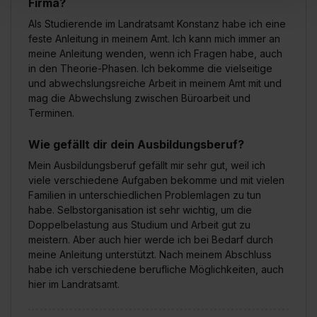
Firma?
einverstanden, dass dir nach Setzen der Cookies externe
Als Studierende im Landratsamt Konstanz habe ich eine
Inhalte (z.B. Videos oder Posts) angezeigt und hierfür
feste Anleitung in meinem Amt. Ich kann mich immer an
erforderliche personenbezogene Daten an Social Media
meine Anleitung wenden, wenn ich Fragen habe, auch
Dienste, ggfs. mit Sitz in den USA, übermittelt werden.
in den Theorie-Phasen. Ich bekomme die vielseitige
Eine Erlaubnis hierfür kannst du auch später noch im
und abwechslungsreiche Arbeit in meinem Amt mit und
mag die Abwechslung zwischen Büroarbeit und
Einzelfall bei dem jeweiligen Inhalt erteilen. Willst du nur
Terminen.
bestimmte Verwendungszwecke zulassen, triff deine
Auswahl über die Checkboxen und klick auf „Auswahl
Wie gefällt dir dein Ausbildungsberuf?
erlauben“. Die Einwilligung zur Platzierung von Cookies
Mein Ausbildungsberuf gefällt mir sehr gut, weil ich
der Kategorien „Präferenzen“, „Statistiken“ und „Social
viele verschiedene Aufgaben bekomme und mit vielen
Media und Marketing“ umfasst hierbei die Einwilligung
Familien in unterschiedlichen Problemlagen zu tun
zur Übermittlung deiner Daten in die USA (Art. 49 Abs. 1
habe. Selbstorganisation ist sehr wichtig, um die
S. 1 lit. a) DS-GVO). Die USA verfügen über kein
Doppelbelastung aus Studium und Arbeit gut zu
angemessenes Datenschutzniveau (EuGH – Schrems
meistern. Aber auch hier werde ich bei Bedarf durch
II). Du kannst die von dir erteilte Einwilligung jederzeit mit
meine Anleitung unterstützt. Nach meinem Abschluss
Wirkung für die Zukunft ganz oder teilweise über unsere
habe ich verschiedene berufliche Möglichkeiten, auch
hier im Landratsamt.
Datenschutzerklärung unter dem Punkt „Datenschutz-
Einstellungen“ widerrufen. Weitere Informationen zu den