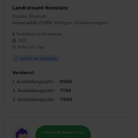
einzelnen Cookies findest du durch Klick auf „Details
Landratsamt Konstanz
zeigen“. Weitere Informationen:
Datenschutzerklärung
,
Impressum
.
Duales Studium
Universität:
DHBW Villingen-Schwenningen
Radolfzell am Bodensee
2021
8 Std. pro Tag
Noch in der Ausbildung
Verdienst
1. Ausbildungsjahr:
1068€
2. Ausbildungsjahr:
1118€
3. Ausbildungsjahr:
1164€
Ich würde diese Firma