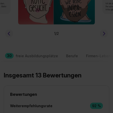
rden.
Ich bin
n. Mehr
Persone
Infos gi
1
/2
30
freie Ausbildungsplätze
Berufe
Firmen-Lebens
Insgesamt 13 Bewertungen
Bewertungen
Weiterempfehlungsrate
92 %