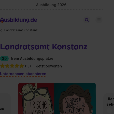
Ausbildung 2026
Stellen finden
Landratsamt Konstanz
Landratsamt Konstanz
30
freie Ausbildungsplätze
(13)
Jetzt bewerten
Unternehmen abonnieren
Hier
seh
von