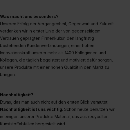
Media und Marketing“ umfasst hierbei die Einwilligung
zur Übermittlung deiner Daten in die USA (Art. 49 Abs. 1
Was macht uns besonders?
S. 1 lit. a) DS-GVO). Die USA verfügen über kein
Unseren Erfolg der Vergangenheit, Gegenwart und Zukunft
angemessenes Datenschutzniveau (EuGH – Schrems
verdanken wir in erster Linie der von gegenseitigem
II). Du kannst die von dir erteilte Einwilligung jederzeit mit
Vertrauen geprägten Firmenkultur, den langfristig
Wirkung für die Zukunft ganz oder teilweise über unsere
bestehenden Kundenverbindungen, einer hohen
Datenschutzerklärung unter dem Punkt „Datenschutz-
Innovationskraft unserer mehr als 1400 Kolleginnen und
Einstellungen“ widerrufen. Weitere Informationen zu den
Kollegen, die täglich begeistert und motiviert dafür sorgen,
einzelnen Cookies findest du durch Klick auf „Details
unsere Produkte mit einer hohen Qualität in den Markt zu
zeigen“. Weitere Informationen:
Datenschutzerklärung
,
Impressum
.
bringen.
Nachhaltigkeit?
Etwas, das man auch nicht auf den ersten Blick vermutet:
Nachhaltigkeit ist uns wichtig
. Schon heute benutzen wir
in einigen unserer Produkte Material, das aus recycelten
Kunststoffabfällen hergestellt wird.