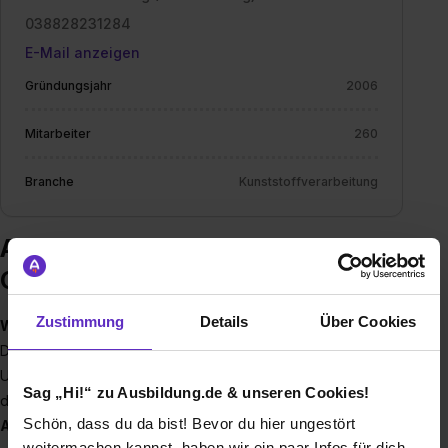
038828231284
E-Mail anzeigen
Gründungsjahr
2006
Mitarbeiter
260
Branche
Kunststoffverarbeitung
Ausbildung bei LINDAL Dispenser
GmbH
Zustimmung
Details
Über Cookies
Wer wir sind
Die LINDAL Group ist ein familiengeführtes, innovatives
Unternehmen der Kunststoff- und Verpackungsindustrie,
Sag „Hi!“ zu Ausbildung.de & unseren Cookies!
dass Verpackungsmaterialien, insbesondere
Schön, dass du da bist! Bevor du hier ungestört
Aerosolventile und Sprühkappen
entwickelt und an
weitermachen kannst, haben wir ein paar Infos für dich.