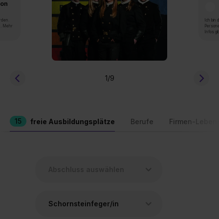
von
rden.
Ich bin
n. Mehr
Persone
Infos gi
1
/9
15
freie Ausbildungsplätze
Berufe
Firmen-Leben
Schornsteinfeger/in