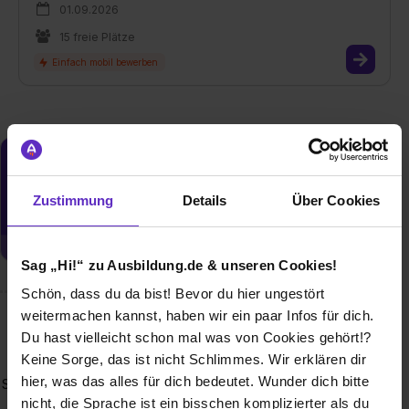
01.09.2026
15 freie Plätze
Du möchtest neue Stellen automatisch
zugeschickt bekommen?
Zustimmung
Details
Über Cookies
Jetzt aktivieren
Sag „Hi!“ zu Ausbildung.de & unseren Cookies!
Schön, dass du da bist! Bevor du hier ungestört
weitermachen kannst, haben wir ein paar Infos für dich.
Wusstest du schon, dass...
Du hast vielleicht schon mal was von Cookies gehört!?
Keine Sorge, das ist nicht Schlimmes. Wir erklären dir
schon die Menschen im Mittelalter glaubten, dass
hier, was das alles für dich bedeutet. Wunder dich bitte
Schornsteinfeger Glück bringen? Das ist auch noch heute so
- viele Leute möchten die Schornsteinfeger*innen kurz an
nicht, die Sprache ist ein bisschen komplizierter als du