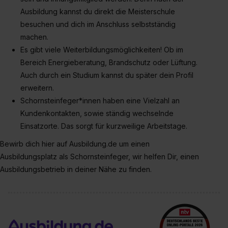
II). Du kannst die von dir erteilte Einwilligung jederzeit mit
Ausbildung kannst du direkt die Meisterschule
Wirkung für die Zukunft ganz oder teilweise über unsere
besuchen und dich im Anschluss selbstständig
Datenschutzerklärung unter dem Punkt „Datenschutz-
machen.
Einstellungen“ widerrufen. Weitere Informationen zu den
Es gibt viele Weiterbildungsmöglichkeiten! Ob im
einzelnen Cookies findest du durch Klick auf „Details
Bereich Energieberatung, Brandschutz oder Lüftung.
zeigen“. Weitere Informationen:
Datenschutzerklärung
,
Auch durch ein Studium kannst du später dein Profil
Impressum
.
erweitern.
Schornsteinfeger*innen haben eine Vielzahl an
Kundenkontakten, sowie ständig wechselnde
Einsatzorte. Das sorgt für kurzweilige Arbeitstage.
Bewirb dich hier auf Ausbildung.de um einen
Ausbildungsplatz als Schornsteinfeger, wir helfen Dir, einen
Ausbildungsbetrieb in deiner Nähe zu finden.