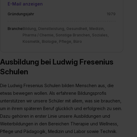
erlauben“. Die Einwilligung zur Platzierung von Cookies
E-Mail anzeigen
der Kategorien „Präferenzen“, „Statistiken“ und „Social
Gründungsjahr
1979
Media und Marketing“ umfasst hierbei die Einwilligung
zur Übermittlung deiner Daten in die USA (Art. 49 Abs. 1
Branche
Bildung, Dienstleistung, Gesundheit, Medizin,
S. 1 lit. a) DS-GVO). Die USA verfügen über kein
Pharma / Chemie, Sonstige Branchen, Soziales,
angemessenes Datenschutzniveau (EuGH – Schrems
Kosmetik, Biologie, Pflege, Büro
II). Du kannst die von dir erteilte Einwilligung jederzeit mit
Wirkung für die Zukunft ganz oder teilweise über unsere
Datenschutzerklärung unter dem Punkt „Datenschutz-
Ausbildung bei Ludwig Fresenius
Einstellungen“ widerrufen. Weitere Informationen zu den
Schulen
einzelnen Cookies findest du durch Klick auf „Details
zeigen“. Weitere Informationen:
Datenschutzerklärung
,
Die Ludwig Fresenius Schulen bilden Menschen aus, die
Impressum
.
etwas bewegen wollen. Als erfahrene Bildungsprofis
unterstützen wir unsere Schüler mit allem, was sie brauchen,
um in ihrem späteren Beruf glücklich und erfolgreich zu sein.
Dazu gehören in erster Linie unsere Ausbildungen und
Weiterbildungen in den Bereichen Therapie und Wellness,
Pflege und Pädagogik, Medizin und Labor sowie Technik.