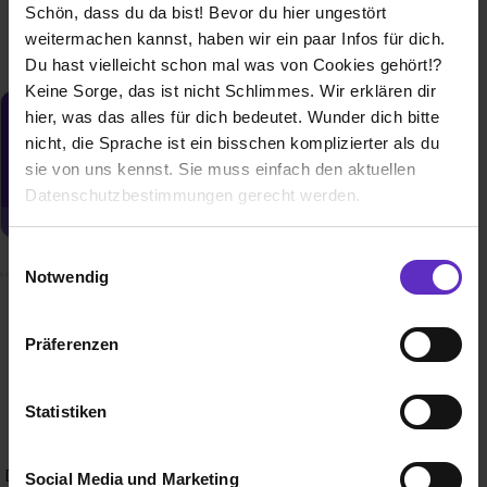
15 freie Plätze
Schön, dass du da bist! Bevor du hier ungestört
weitermachen kannst, haben wir ein paar Infos für dich.
Du hast vielleicht schon mal was von Cookies gehört!?
Keine Sorge, das ist nicht Schlimmes. Wir erklären dir
hier, was das alles für dich bedeutet. Wunder dich bitte
Du möchtest neue Stellen automatisch
nicht, die Sprache ist ein bisschen komplizierter als du
zugeschickt bekommen?
sie von uns kennst. Sie muss einfach den aktuellen
Jetzt aktivieren
Datenschutzbestimmungen gerecht werden.
Die Nutzung von Cookies auf Ausbildung.de
Einwilligungsauswahl
Notwendig
Wir verwenden Cookies zur technischen Funktion
Wusstest du schon, dass...
unserer Webseite („Notwendig“), um von dir bei
Präferenzen
Benutzung der Webseite getroffenen Einstellungen zu
die Ludwig Fresenius Schulen auf Ausbildungen und
speichern ( „Präferenzen“), die Zugriffe auf unsere
Weiterbildungen in den Bereichen Therapie und Wellness,
Webseite zu analysieren („Statistiken“), um
Pflege und Pädagogik, Medizin und Labor sowie Technik
Statistiken
spezialisiert sind? Mit mehr als 100 Schulen in über 30
Informationen zu deiner Verwendung unserer Website an
Städten gehören sie zu den größten Bildungsanbietern in
unsere Partner für soziale Medien, Werbung und
Deutschland. Dank zertifizierter Bildungsangebote, staatlich
Social Media und Marketing
Analysen weiterzugeben und um Inhalte und Anzeigen zu