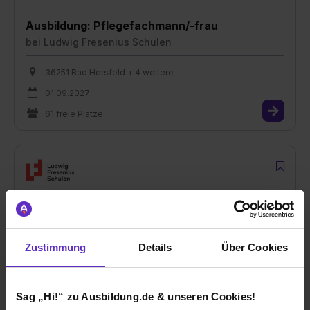
Ausbildung: Pflegefachmann/-frau
bei
Ludwig Fresenius Schulen
36251 Bad Hersfeld + 4 weitere
01.09.2027
61 freie Plätze
Ausbildung: Pflegefachmann/-frau (in
Vorbereitung)
bei
Ludwig Fresenius Schulen
Zustimmung
Details
Über Cookies
04177 Leipzig
01.09.2027
Sag „Hi!“ zu Ausbildung.de & unseren Cookies!