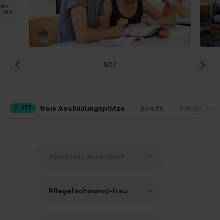
rden.
n. Mehr
1
/27
2.217
freie Ausbildungsplätze
Berufe
Firmen-Leb
Pflegefachmann/-frau