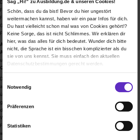
Sag „Hi!“ zu Ausbildung.de & unseren Cookies!
Das MPIK ist eines von 86 Instituten und
Forschungseinrichtungen der Max-Planck-Gesellschaft zur
Schön, dass du da bist! Bevor du hier ungestört
Förderung der Wissenschaften e.V. Die
weitermachen kannst, haben wir ein paar Infos für dich.
Grundlagenforschung konzentriert sich auf zwei
Du hast vielleicht schon mal was von Cookies gehört!?
Forschungsgebiete
Keine Sorge, das ist nicht Schlimmes. Wir erklären dir
hier, was das alles für dich bedeutet. Wunder dich bitte
Astroteilchenphysik (Synergien von Teilchenphysik und
nicht, die Sprache ist ein bisschen komplizierter als du
Astrophysik)
sie von uns kennst. Sie muss einfach den aktuellen
und
Datenschutzbestimmungen gerecht werden.
Quantendynamik (Dynamik von Atomen und Molekülen).
Derzeit gibt es fünf wissenschaftliche Abteilungen,
Die Nutzung von Cookies auf Ausbildung.de
Einwilligungsauswahl
außerdem einige selbstständige Forschungsgruppen, die
Notwendig
Wir verwenden Cookies zur technischen Funktion
überwiegend von jungen Physikern bzw. Physikerinnen
unserer Webseite („Notwendig“), um von dir bei
geleitet werden. Am Institut arbeiten etwa 400 Personen,
Präferenzen
Benutzung der Webseite getroffenen Einstellungen zu
davon rund 130 Wissenschaftler und 100 Doktoranden.
speichern ( „Präferenzen“), die Zugriffe auf unsere
Wissenschaftler des MPIK arbeiten mit anderen
Webseite zu analysieren („Statistiken“), um
Forschungsgruppen in der ganzen Welt zusammen. Sie
Statistiken
Informationen zu deiner Verwendung unserer Website an
wirken in zahlreichen internationalen Kollaborationen teils
unsere Partner für soziale Medien, Werbung und