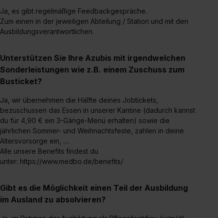
Media und Marketing“ umfasst hierbei die Einwilligung
Ja, es gibt regelmäßige Feedbackgespräche.
zur Übermittlung deiner Daten in die USA (Art. 49 Abs. 1
Zum einen in der jeweiligen Abteilung / Station und mit den
S. 1 lit. a) DS-GVO). Die USA verfügen über kein
Ausbildungsverantwortlichen.
angemessenes Datenschutzniveau (EuGH – Schrems
II). Du kannst die von dir erteilte Einwilligung jederzeit mit
Unterstützen Sie Ihre Azubis mit irgendwelchen
Wirkung für die Zukunft ganz oder teilweise über unsere
Sonderleistungen wie z.B. einem Zuschuss zum
Datenschutzerklärung unter dem Punkt „Datenschutz-
Busticket?
Einstellungen“ widerrufen. Weitere Informationen zu den
einzelnen Cookies findest du durch Klick auf „Details
Ja, wir übernehmen die Hälfte deines Jobtickets,
zeigen“. Weitere Informationen:
Datenschutzerklärung
,
bezuschussen das Essen in unserer Kantine (dadurch kannst
du für 4,90 € ein 3-Gänge-Menü erhalten) sowie die
Impressum
.
jährlichen Sommer- und Weihnachtsfeste, zahlen in deine
Altersvorsorge ein, ....
Alle unsere Benefits findest du
unter: https://www.medbo.de/benefits/
Gibt es die Möglichkeit einen Teil der Ausbildung
im Ausland zu absolvieren?