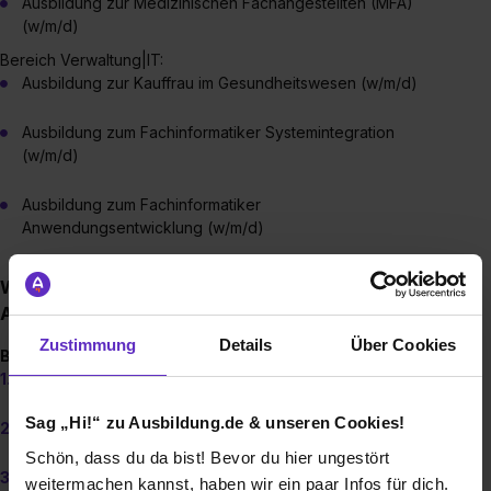
Ausbildung zur Medizinischen Fachangestellten (MFA)
(w/m/d)
Bereich Verwaltung|IT:
Ausbildung zur Kauffrau im Gesundheitswesen (w/m/d)
Ausbildung zum Fachinformatiker Systemintegration
(w/m/d)
Ausbildung zum Fachinformatiker
Anwendungsentwicklung (w/m/d)
Wie sieht der Bewerbungsprozess für die
Ausbildung als Pflegefachmann (w/m/d) aus?
Zustimmung
Details
Über Cookies
Bewerbungsunterlagen:
Lebenslauf
Sag „Hi!“ zu Ausbildung.de & unseren Cookies!
letztes Schul-/Abschlusszeugnis
Schön, dass du da bist! Bevor du hier ungestört
Praktikumsbescheinigungen
, Arbeitszeugnisse oder
weitermachen kannst, haben wir ein paar Infos für dich.