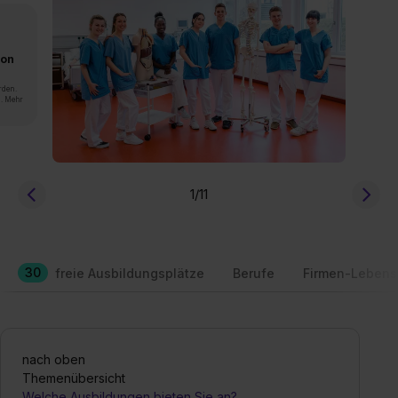
von
rden.
n. Mehr
1
/11
30
freie Ausbildungsplätze
Berufe
Firmen-Lebens
nach oben
Themenübersicht
Welche Ausbildungen bieten Sie an?