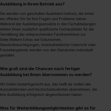
Ausbildung in Ihrem Betrieb aus?
S. 1 lit. a) DS-GVO). Die USA verfügen über kein
angemessenes Datenschutzniveau (EuGH – Schrems
Sie werden von geschulten Ausbildern betreut, die immer
II). Du kannst die von dir erteilte Einwilligung jederzeit mit
ein offenes Ohr für Ihre Fragen und Probleme haben.
Wirkung für die Zukunft ganz oder teilweise über unsere
Während der Ausbildungseinsätze in den Fachabteilungen
Datenschutzerklärung unter dem Punkt „Datenschutz-
stehen Ihnen zusätzlich qualifizierte Fachausbilder für die
Vermittlung der entsprechenden Fachkenntnisse zur
Einstellungen“ widerrufen. Weitere Informationen zu den
Seite.Weitere Extras wie Exkursionen,
einzelnen Cookies findest du durch Klick auf „Details
Standortbesichtigungen, innerbetrieblicher Unterricht oder
zeigen“. Weitere Informationen:
Datenschutzerklärung
,
Freizeitangebote werden von den Standorten individuell
Impressum
.
gestaltet.
Wie groß sind die Chancen nach fertiger
Ausbildung bei Ihnen übernommen zu werden?
Wir bilden bedarfsgerecht aus, das heißt wir wollen alle
Auszubildenden und Hochschulstudenten übernehmen, die
ihre Ausbildung erfolgreich abgeschlossen haben.
Was für Weiterbildungsmöglichkeiten gibt es für