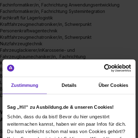
Fachinformatiker/in, Fachrichtung Anwendungsentwicklung
Fachinformatiker/in, Fachrichtung Systemintegration
Fachkraft für Lagerlogistik
Kraftfahrzeugmechatroniker/in, Schwerpunkt
Personenkraftwagentechnik
Kraftfahrzeugmechatroniker/in, Schwerpunkt
Nutzfahrzeugtechnik
Fahrzeuglackierer/inKarosserie- und
Fahrzeugbaumechaniker/in, Fachrichtung
Karosserieinstandhaltungstechnik
Berufskraftfahrer/in
Bacherlor of Arts - Fachrichtung Spedition, Transport und
Logistik
Zustimmung
Details
Über Cookies
Bacherlor of Arts - Fachrichtung
Dienstleistungsmanagement/Logistikmanagement
Sag „Hi!“ zu Ausbildung.de & unseren Cookies!
Wie sieht der Bewerbungsprozess für eine
Schön, dass du da bist! Bevor du hier ungestört
Ausbildungsstelle bei Ihnen aus?
weitermachen kannst, haben wir ein paar Infos für dich.
Sie können sich per E-Mail oder auch schriftlich bei uns
Du hast vielleicht schon mal was von Cookies gehört!?
bewerben, indem Sie uns Ihre Bewerbungsmappe