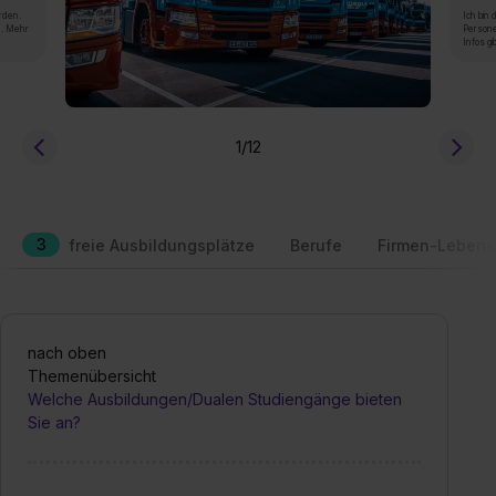
rden.
Ich bin
n. Mehr
Persone
Infos gi
1
/12
3
freie Ausbildungsplätze
Berufe
Firmen-Lebens
nach oben
Themenübersicht
Welche Ausbildungen/Dualen Studiengänge bieten
Sie an?