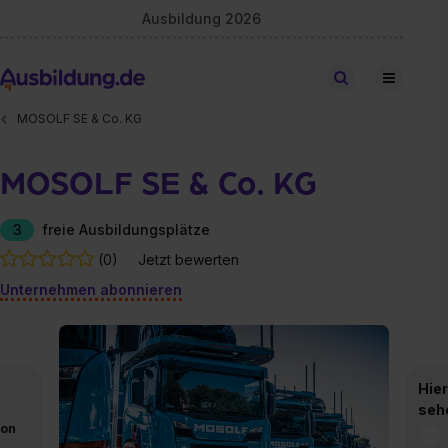
Ausbildung 2026
Stellen finden
MOSOLF SE & Co. KG
MOSOLF SE & Co. KG
3
freie Ausbildungsplätze
(0)
Jetzt bewerten
Unternehmen abonnieren
Hier
seh
von