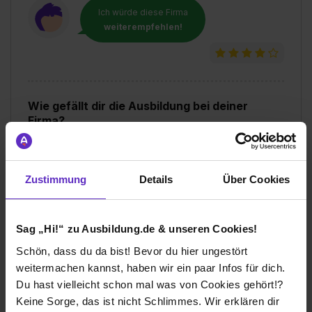
Ich würde diese Firma
weiterempfehlen!
Wie gefällt dir die Ausbildung bei deiner
Firma?
Die Abwechslung gefällt mir gut, die vielen
verschiedenen dinge die ich lerne
Zustimmung
Details
Über Cookies
Wie gefällt dir dein Ausbildungsberuf?
/
Sag „Hi!“ zu Ausbildung.de & unseren Cookies!
Schön, dass du da bist! Bevor du hier ungestört
Münchner Wohnen GmbH
weitermachen kannst, haben wir ein paar Infos für dich.
Klassische duale Berufsausbildung
Du hast vielleicht schon mal was von Cookies gehört!?
Keine Sorge, das ist nicht Schlimmes. Wir erklären dir
München