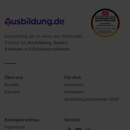
S. 1 lit. a) DS-GVO). Die USA verfügen über kein
angemessenes Datenschutzniveau (EuGH – Schrems
II). Du kannst die von dir erteilte Einwilligung jederzeit mit
Wirkung für die Zukunft ganz oder teilweise über unsere
Datenschutzerklärung unter dem Punkt „Datenschutz-
Einstellungen“ widerrufen. Weitere Informationen zu den
Ausbildung.de ist eines der führenden
einzelnen Cookies findest du durch Klick auf „Details
Portale für
Ausbildung, duales
zeigen“. Weitere Informationen:
Datenschutzerklärung
,
Studium
und
Schülerpraktikum.
Impressum
.
Über uns
Für dich
Kontakt
Inserieren
Karriere
Anmelden
Ausbildungsbarometer 2026
Kleingedrucktes
Socials
Impressum