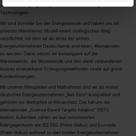
Datenverarbeitung für alle genannten
unserer Erzeugungsanlagen sowie in innovative grüne
Verwendungszwecke (ausgenommen „Notwendig“) zu. .
Technologien.
In diesem Fall sowie bei der separaten Aktivierung von
Wir sind Vorreiter bei der Energiewende und haben uns mit
„Social Media und Marketing“ bist du auch damit
unserem Mannheimer Modell einem strategischen Weg
einverstanden, dass dir nach Setzen der Cookies externe
Inhalte (z.B. Videos oder Posts) angezeigt und hierfür
verpflichtet, mit dem wir als eines der ersten
erforderliche personenbezogene Daten an Social Media
Energieunternehmen Deutschlands anstreben, #klimapositiv
Dienste, ggfs. mit Sitz in den USA, übermittelt werden.
zu werden. Dabei setzen wir konsequent auf die
Eine Erlaubnis hierfür kannst du auch später noch im
Wärmewende, die Stromwende und den damit verbundenen
Einzelfall bei dem jeweiligen Inhalt erteilen. Willst du nur
Ausbau erneuerbarer Erzeugungsmethoden sowie auf grüne
bestimmte Verwendungszwecke zulassen, triff deine
Kundenlösungen.
Auswahl über die Checkboxen und klick auf „Auswahl
Mit unseren Klimazielen und Maßnahmen sind wir als erstes
erlauben“. Die Einwilligung zur Platzierung von Cookies
deutsches Energieunternehmen „Net-Zero“-kompatibel und
der Kategorien „Präferenzen“, „Statistiken“ und „Social
gehören zur Weltspitze im Klimaschutz. Das hat uns die
Media und Marketing“ umfasst hierbei die Einwilligung
internationale „Science Based Targets Initiative“ (SBTi)
zur Übermittlung deiner Daten in die USA (Art. 49 Abs. 1
testiert. Außerdem zählen wir laut renommierten
S. 1 lit. a) DS-GVO). Die USA verfügen über kein
Ratingagenturen wie ISS ESG (Prime-Status) und Ecovadis
angemessenes Datenschutzniveau (EuGH – Schrems
(Platin-Status) weltweit zu den besten Energieunternehmen
II). Du kannst die von dir erteilte Einwilligung jederzeit mit