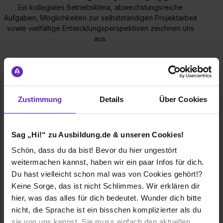
Ein kollegiales Betriebsklima, abwechslungsreiche
Aufgaben, Möglichkeiten zur selbstständigen Projektarbeit
sowie vielfältige Entwicklungsperspektiven zeichnen uns
aus.
MVV Energie AG
Zustimmung
Details
Über Cookies
Luisenring 49
68159 Mannheim
+49 621 290 2446
Sag „Hi!“ zu Ausbildung.de & unseren Cookies!
E-Mail anzeigen
Schön, dass du da bist! Bevor du hier ungestört
weitermachen kannst, haben wir ein paar Infos für dich.
Gründungsjahr
1999 als Aktiengesellschaft
Du hast vielleicht schon mal was von Cookies gehört!?
Keine Sorge, das ist nicht Schlimmes. Wir erklären dir
Mitarbeiter
über 6.800
hier, was das alles für dich bedeutet. Wunder dich bitte
nicht, die Sprache ist ein bisschen komplizierter als du
Umsatz
rund 6,1 Mrd. €
sie von uns kennst. Sie muss einfach den aktuellen