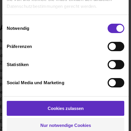
Datenschutzbestimmungen gerecht werden.
Branche
Energiewirtschaft
Die Nutzung von Cookies auf Ausbildung.de
Einwilligungsauswahl
Ausbildung bei MVV Energie AG
Notwendig
Wir verwenden Cookies zur technischen Funktion
Mit über 6.800 Beschäftigten sowie einem Jahresumsatz von
unserer Webseite („Notwendig“), um von dir bei
Präferenzen
rund 6,1 Milliarden Euro im Geschäftsjahr 2025 ist MVV eines
Benutzung der Webseite getroffenen Einstellungen zu
der führenden Energieunternehmen in Deutschland. Im
speichern ( „Präferenzen“), die Zugriffe auf unsere
Webseite zu analysieren („Statistiken“), um
Zentrum unseres Handelns steht die zuverlässige,
Statistiken
Informationen zu deiner Verwendung unserer Website an
umweltfreundliche und wirtschaftliche Energieversorgung
unsere Partner für soziale Medien, Werbung und
unserer Kunden aus Industrie, Gewerbe und
Social Media und Marketing
Analysen weiterzugeben und um Inhalte und Anzeigen zu
Privathaushalten. Dabei besetzen wir alle Stufen der
personalisieren („Social Media und Marketing“). Unsere
energiewirtschaftlichen Wertschöpfungskette: von der
Partner führen diese Informationen möglicherweise mit
Energieerzeugung, dem Energiehandel und der
weiteren Daten zusammen, die du ihnen bereitgestellt
Energieverteilung über den Betrieb von Verteilnetzen bis hin
Cookies zulassen
hast oder die sie im Rahmen deiner Nutzung der Dienste
zum Vertrieb, dem Umwelt- und dem
gesammelt haben. Durch Klick auf den Button „Cookies
Energiedienstleistungsgeschäft. Wir investieren in die
Nur notwendige Cookies
zulassen“ stimmst du dem Setzen der Cookies und der
Zukunftsfähigkeit unserer Netze, in die Modernisierung