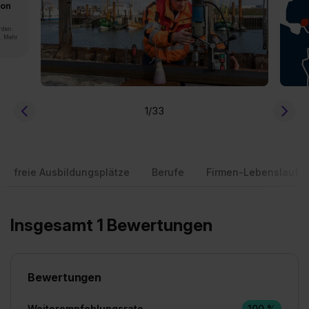
von
rden.
n. Mehr
1
/33
freie Ausbildungsplätze
Berufe
Firmen-Lebenslauf
Insgesamt 1 Bewertungen
Bewertungen
Weiterempfehlungsrate
100 %