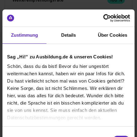
Gesamtbewertung
Zustimmung
Details
Über Cookies
Aufgaben & Lernerfolg
Spaßfaktor & Atmosphäre
Sag „Hi!“ zu Ausbildung.de & unseren Cookies!
Schön, dass du da bist! Bevor du hier ungestört
Bewerte jetzt deine Ausbildung
weitermachen kannst, haben wir ein paar Infos für dich.
Du hast vielleicht schon mal was von Cookies gehört!?
Keine Sorge, das ist nicht Schlimmes. Wir erklären dir
hier, was das alles für dich bedeutet. Wunder dich bitte
nicht, die Sprache ist ein bisschen komplizierter als du
sie von uns kennst. Sie muss einfach den aktuellen
Ich würde diese Firma
Datenschutzbestimmungen gerecht werden.
weiterempfehlen!
Die Nutzung von Cookies auf Ausbildung.de
Einwilligungsauswahl