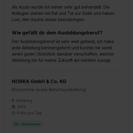
erforderliche personenbezogene Daten an Social Media
Als Azubi wurde ich immer sehr gut behandelt. Die
Dienste, ggfs. mit Sitz in den USA, übermittelt werden.
Kollegen stehen mit Rat und Tat zur Seite und haben
Eine Erlaubnis hierfür kannst du auch später noch im
Lust, den Azubis etwas beizubringen.
Einzelfall bei dem jeweiligen Inhalt erteilen. Willst du nur
bestimmte Verwendungszwecke zulassen, triff deine
Wie gefällt dir dein Ausbildungsberuf?
Auswahl über die Checkboxen und klick auf „Auswahl
Der Ausbildungsberuf ist sehr weit gefasst, ich habe
erlauben“. Die Einwilligung zur Platzierung von Cookies
jede Abteilung kennengelernt und konnte mir somit
der Kategorien „Präferenzen“, „Statistiken“ und „Social
einen guten Überblick darüber verschaffen, welche
Abteilung mir für meine Zukunft am meisten zusagt.
Media und Marketing“ umfasst hierbei die Einwilligung
zur Übermittlung deiner Daten in die USA (Art. 49 Abs. 1
S. 1 lit. a) DS-GVO). Die USA verfügen über kein
NORKA GmbH & Co. KG
angemessenes Datenschutzniveau (EuGH – Schrems
II). Du kannst die von dir erteilte Einwilligung jederzeit mit
Klassische duale Berufsausbildung
Wirkung für die Zukunft ganz oder teilweise über unsere
Hamburg
Datenschutzerklärung unter dem Punkt „Datenschutz-
2015
Einstellungen“ widerrufen. Weitere Informationen zu den
8 Std. pro Tag
einzelnen Cookies findest du durch Klick auf „Details
zeigen“. Weitere Informationen:
Datenschutzerklärung
,
Übernommen
Impressum
.