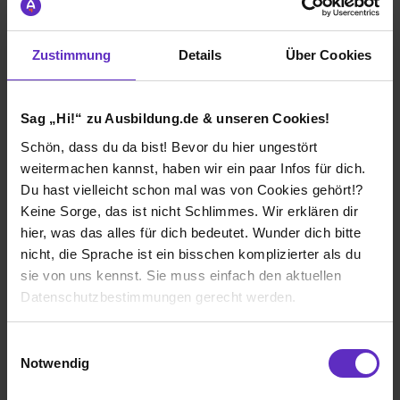
Wie gefällt dir die Ausbildung bei deiner
Firma?
Zustimmung
Details
Über Cookies
Als Azubi wurde ich sehr gut behandelt und durfte in
vielen Abteilungen schon eigenständig Arbeiten. Als
Azubi gab es viele Projekte, an denen man mitwirken
Sag „Hi!“ zu Ausbildung.de & unseren Cookies!
durfte.
Schön, dass du da bist! Bevor du hier ungestört
Wie gefällt dir dein Ausbildungsberuf?
weitermachen kannst, haben wir ein paar Infos für dich.
Du hast vielleicht schon mal was von Cookies gehört!?
An meinem Ausbildungsberuf gefällt mir, dass er sehr
Keine Sorge, das ist nicht Schlimmes. Wir erklären dir
vielseitig ist und ich in viele Abteilungen einen Einblick
erhalte und so für nach der Ausbildung gut vorbereitet
hier, was das alles für dich bedeutet. Wunder dich bitte
werde.
nicht, die Sprache ist ein bisschen komplizierter als du
sie von uns kennst. Sie muss einfach den aktuellen
Datenschutzbestimmungen gerecht werden.
NORKA GmbH & Co. KG
Klassische duale Berufsausbildung
Die Nutzung von Cookies auf Ausbildung.de
Einwilligungsauswahl
Notwendig
Hamburg
Wir verwenden Cookies zur technischen Funktion
2016