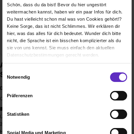
60594 Frankfurt am Main
Schön, dass du da bist! Bevor du hier ungestört
weitermachen kannst, haben wir ein paar Infos für dich.
0800-4444550
Du hast vielleicht schon mal was von Cookies gehört!?
E-Mail anzeigen
Keine Sorge, das ist nicht Schlimmes. Wir erklären dir
Mitarbeiter
12.000
hier, was das alles für dich bedeutet. Wunder dich bitte
nicht, die Sprache ist ein bisschen komplizierter als du
Branche
Öffentlicher Dienst, Finanzen
sie von uns kennst. Sie muss einfach den aktuellen
Datenschutzbestimmungen gerecht werden.
Ausbildung bei Hessische
Die Nutzung von Cookies auf Ausbildung.de
Einwilligungsauswahl
Steuerverwaltung
Notwendig
Wir verwenden Cookies zur technischen Funktion
Dein Job, der Hessen bewegt.
unserer Webseite („Notwendig“), um von dir bei
Präferenzen
Benutzung der Webseite getroffenen Einstellungen zu
Ohne uns läuft nichts – denn Steuern sind mehr als Zahlen.
speichern ( „Präferenzen“), die Zugriffe auf unsere
🏢
Wer wir sind:
Webseite zu analysieren („Statistiken“), um
Statistiken
Über 12.000 engagierte Mitarbeiterinnen und Mitarbeiter in
Informationen zu deiner Verwendung unserer Website an
28 Finanzämtern, der Oberfinanzdirektion und dem
unsere Partner für soziale Medien, Werbung und
Hessischen Finanzministerium sorgen dafür, dass Steuern
Social Media und Marketing
Analysen weiterzugeben und um Inhalte und Anzeigen zu