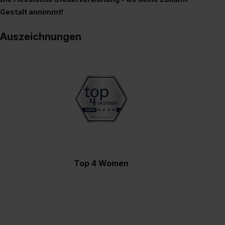
erlauben“. Die Einwilligung zur Platzierung von Cookies
Gestalt annimmt!
der Kategorien „Präferenzen“, „Statistiken“ und „Social
Media und Marketing“ umfasst hierbei die Einwilligung
Auszeichnungen
zur Übermittlung deiner Daten in die USA (Art. 49 Abs. 1
S. 1 lit. a) DS-GVO). Die USA verfügen über kein
angemessenes Datenschutzniveau (EuGH – Schrems
II). Du kannst die von dir erteilte Einwilligung jederzeit mit
Wirkung für die Zukunft ganz oder teilweise über unsere
Datenschutzerklärung unter dem Punkt „Datenschutz-
Einstellungen“ widerrufen. Weitere Informationen zu den
einzelnen Cookies findest du durch Klick auf „Details
zeigen“. Weitere Informationen:
Datenschutzerklärung
,
Impressum
.
Top 4 Women