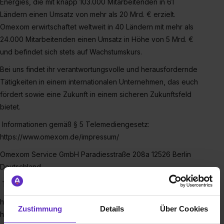
Energies, die mit knapp 103.000 Mitarbeitenden in 61
Ländern einen Umsatz von mehr als 20 Mrd. € erzielt.
Omexom erwirtschaftet weltweit in 40 Ländern mit mehr als
24.000 Mitarbeitenden einen Umsatz in Höhe von 5 Mrd. €
und befindet sich stets auf Wachstumskurs.
Bei uns findet ihr verantwortungsvolle und herausfordernde
Tätigkeiten in einem internationalen Unternehmen, das euch
fördert sowie eine Zukunft in einem sicheren Zukunftsfeld
bietet.
Informationen gemäß § 5 Telemediengesetz:
https://www.omexom.de/impressum/
Omexom Service GmbH Paradiesstraße 208a 12526 Berlin
Deutschland
T +49 30 67983-161 F +49 30 67983-197
http://www.omexom.de Allgemeine Geschäftsbedingungen
Zustimmung
Details
Über Cookies
https://www.omexom.de/downloads/