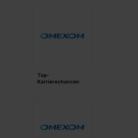
bestimmte Verwendungszwecke zulassen, triff deine
Auswahl über die Checkboxen und klick auf „Auswahl
erlauben“. Die Einwilligung zur Platzierung von Cookies
der Kategorien „Präferenzen“, „Statistiken“ und „Social
Media und Marketing“ umfasst hierbei die Einwilligung
zur Übermittlung deiner Daten in die USA (Art. 49 Abs. 1
S. 1 lit. a) DS-GVO). Die USA verfügen über kein
angemessenes Datenschutzniveau (EuGH – Schrems
II). Du kannst die von dir erteilte Einwilligung jederzeit mit
Wirkung für die Zukunft ganz oder teilweise über unsere
Top-
Datenschutzerklärung unter dem Punkt „Datenschutz-
Karrierechancen
Einstellungen“ widerrufen. Weitere Informationen zu den
einzelnen Cookies findest du durch Klick auf „Details
zeigen“. Weitere Informationen:
Datenschutzerklärung
,
Impressum
.