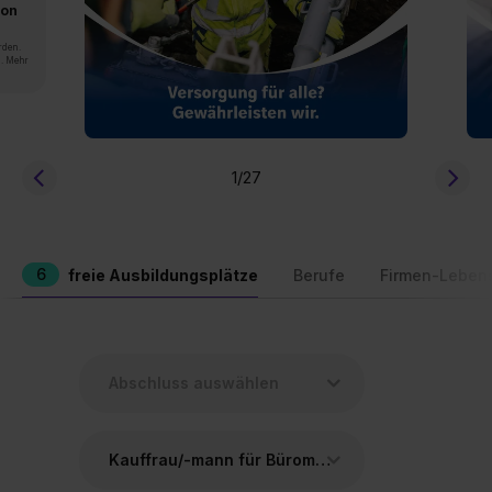
von
rden.
n. Mehr
1
/27
6
freie Ausbildungsplätze
Berufe
Firmen-Leben
Kauffrau/-mann für Büromanagement