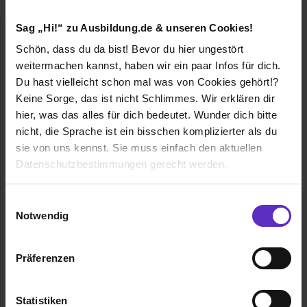
Sag „Hi!“ zu Ausbildung.de & unseren Cookies!
Ausgezeichnet als einer von Deutschlands
besten Ausbildern 2025
Schön, dass du da bist! Bevor du hier ungestört
von Capital und Ausbildung.de
weitermachen kannst, haben wir ein paar Infos für dich.
Du hast vielleicht schon mal was von Cookies gehört!?
Gesamtergebnis
Keine Sorge, das ist nicht Schlimmes. Wir erklären dir
Ausbildung
Duales Studium
hier, was das alles für dich bedeutet. Wunder dich bitte
nicht, die Sprache ist ein bisschen komplizierter als du
sie von uns kennst. Sie muss einfach den aktuellen
Datenschutzbestimmungen gerecht werden.
Betreuung
Die Nutzung von Cookies auf Ausbildung.de
Einwilligungsauswahl
Lernen im Betrieb
Notwendig
Wir verwenden Cookies zur technischen Funktion
Erfolgschancen
unserer Webseite („Notwendig“), um von dir bei
Präferenzen
Benutzung der Webseite getroffenen Einstellungen zu
Digitalisierung und Innovation
speichern ( „Präferenzen“), die Zugriffe auf unsere
Webseite zu analysieren („Statistiken“), um
Statistiken