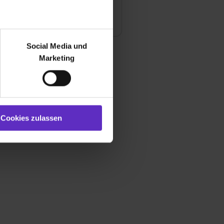
te jetzt deine Ausbildung
r bei Benutzung der
bseite zu analysieren
Social Media und
ür soziale Medien, Werbung
Marketing
und Marketing“). Unsere
 bereitgestellt hast oder die
ookies zulassen“ stimmst du
e (ausgenommen „Notwendig“)
st du auch damit
Cookies zulassen
gezeigt und hierfür
ermittelt werden. Eine
Willst du nur bestimmte
hl erlauben“. Die
cial Media und Marketing“
1 lit. a) DS-GVO). Die USA
dir erteilte Einwilligung
unter dem Punkt
est du durch Klick auf