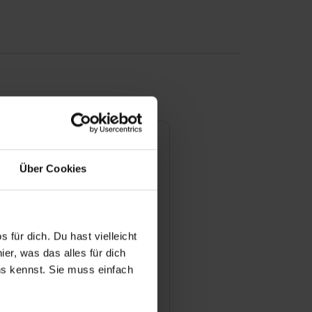
ngen
Über Cookies
pfehlungsrate
100 %
ewertung
 für dich. Du hast vielleicht
er, was das alles für dich
 & Lernerfolg
uns kennst. Sie muss einfach
or & Atmosphäre