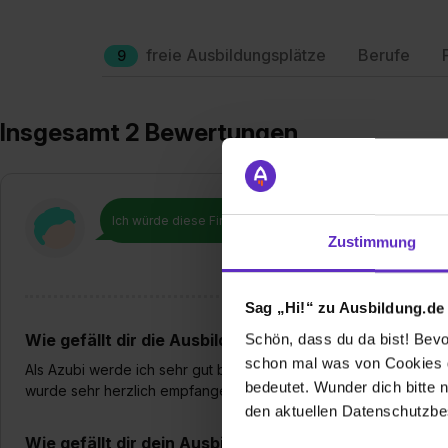
freie Ausbildungsplätze
Berufe
9
Insgesamt 2 Bewertungen
Ich würde diese Firma
weiterempfehlen!
Zustimmung
Sag „Hi!“ zu Ausbildung.de
Wie gefällt dir die Ausbildung bei deiner Firma?
Schön, dass du da bist! Bevor
schon mal was von Cookies ge
Als Azubi werde ich sehr gut behandelt und seid dem ersten Tag
bedeutet. Wunder dich bitte n
wurde sehr herzlich empfangen
den aktuellen Datenschutzb
Wie gefällt dir dein Ausbildungsberuf?