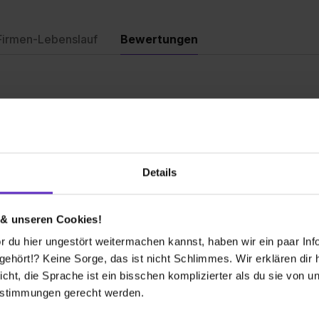
Firmen-Lebenslauf
Bewertungen
Bewertu
Details
Weiterem
 & unseren Cookies!
Gesamtb
 du hier ungestört weitermachen kannst, haben wir ein paar Infos
hört!? Keine Sorge, das ist nicht Schlimmes. Wir erklären dir hi
 an verstehe ich mich mit jedem hier ich
Aufgaben
icht, die Sprache ist ein bisschen komplizierter als du sie von 
estimmungen gerecht werden.
Spaßfakt