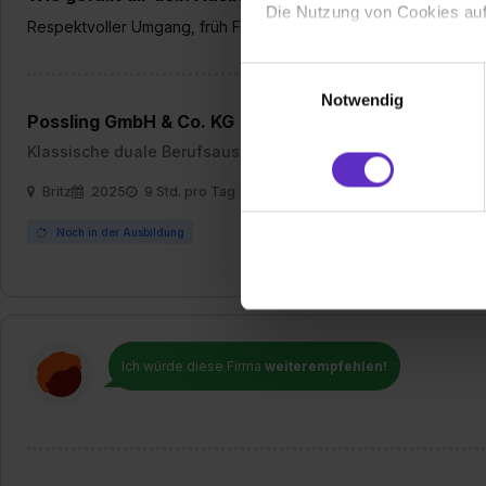
Die Nutzung von Cookies auf
Respektvoller Umgang, früh Feierabend, nette Kollegen
Wir verwenden Cookies zur t
Einwilligungsauswahl
Webseite getroffenen Einstel
Notwendig
(„Statistiken“), um Informat
Possling GmbH & Co. KG
und Analysen weiterzugeben 
Klassische duale Berufsausbildung
Partner führen diese Informa
Britz
2025
9 Std. pro Tag
sie im Rahmen deiner Nutzun
dem Setzen der Cookies und
Noch in der Ausbildung
zu. . In diesem Fall sowie b
einverstanden, dass dir nach
erforderliche personenbezoge
Erlaubnis hierfür kannst du a
Verwendungszwecke zulassen,
Ich würde diese Firma
weiterempfehlen!
Einwilligung zur Platzierung
umfasst hierbei die Einwillig
verfügen über kein angemess
jederzeit mit Wirkung für di
„Datenschutz-Einstellungen“ 