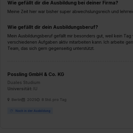
Wie gefällt dir die Ausbildung bei deiner Firma?
„Details zeigen“. Weitere In
Meine Zeit hier war bisher super abwechslungsreich und lehrrei
Wie gefällt dir dein Ausbildungsberuf?
Mein Ausbildungsberuf gefällt mir besonders gut, weil kein Tag 
verschiedenen Aufgaben aktiv mitarbeiten kann. Ich arbeite ge
Team, das sich gern gegenseitig unterstützt.
Possling GmbH & Co. KG
Duales Studium
Universität:
IU
Berlin
2025
8 Std. pro Tag
Noch in der Ausbildung