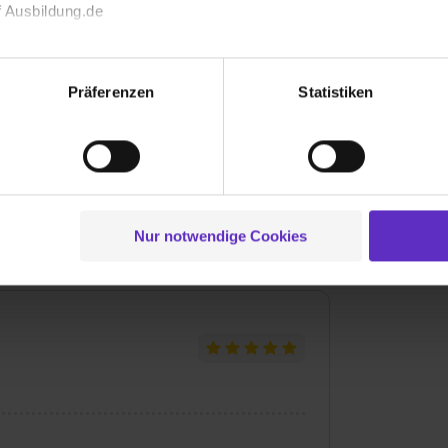
 Ausbildung.de
Bewer
echnischen Funktion unserer Webseite („Notwendig“), um von di
lungen zu speichern ( „Präferenzen“), die Zugriffe auf unsere We
Präferenzen
Statistiken
ionen zu deiner Verwendung unserer Website an unsere Partner f
und um Inhalte und Anzeigen zu personalisieren („Social Media 
1. Ausbildungsjahr:
961€
tionen möglicherweise mit weiteren Daten zusammen, die du ihnen
2. Ausbildungsjahr:
1038€
g der Dienste gesammelt haben. Durch Klick auf den Button „C
 der Datenverarbeitung für alle genannten Verwendungszweck
3. Ausbildungsjahr:
1119€
ei der separaten Aktivierung von „Social Media und Marketing“ bi
Nur notwendige Cookies
 Setzen der Cookies externe Inhalte (z.B. Videos oder Posts) an
ne Daten an Social Media Dienste, ggfs. mit Sitz in den USA, üb
uch später noch im Einzelfall bei dem jeweiligen Inhalt erteilen. 
 triff deine Auswahl über die Checkboxen und klick auf „Auswa
 von Cookies der Kategorien „Präferenzen“, „Statistiken“ und „So
ung zur Übermittlung deiner Daten in die USA (Art. 49 Abs. 1 S. 
enes Datenschutzniveau (EuGH – Schrems II). Du kannst die von 
e Zukunft ganz oder teilweise über unsere Datenschutzerklärung 
widerrufen. Weitere Informationen zu den einzelnen Cookies find