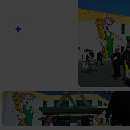
Das hier ist ein Platzhalter für
frei.
Ja, ich erlaube die ext
Ich bin damit einverstanden, dass
an Drittplattformen übermittelt werd