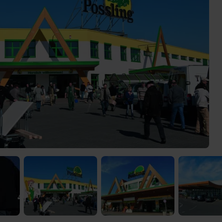
 Video-Content von YouTube. Neugierig? Dann schalte die Inhalte jetzt
ernen Inhalte von YouTube.
 mir die externen Inhalte angezeigt werden. Personenbezogene Daten könne
en. Mehr Infos gibt es in der
Datenschutzerklärung
.