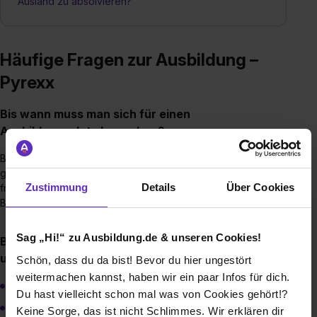
Ausland zu absolvieren?
Häufige Fragen zur Ausbildung –
Pyrexx
Bis wann muss man sich für einen
Ausbildungsplatz bewerben?
Bewerbungen für einen der
Ausbildungsgänge
können
ganzjährig eingereicht werden, jedoch empfehlen wir eine
Zustimmung
Details
Über Cookies
frühzeitige Bewerbung, um in eine möglichst frühe
Bewerberauswahlrunde zu gelangen.
Sag „Hi!“ zu Ausbildung.de & unseren Cookies!
Brauche ich einen bestimmten Schulabschluss,
um eine Ausbildung bei Ihnen zu machen?
Schön, dass du da bist! Bevor du hier ungestört
weitermachen kannst, haben wir ein paar Infos für dich.
Duales Studium - Abitur (erforderlich)
Du hast vielleicht schon mal was von Cookies gehört!?
Fachinformatiker/in Systemintegration - Abitur
Keine Sorge, das ist nicht Schlimmes. Wir erklären dir