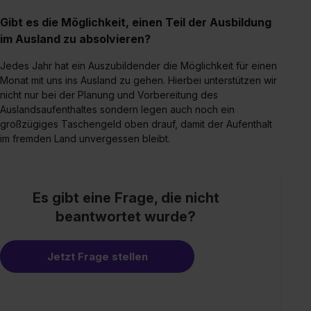
S. 1 lit. a) DS-GVO). Die USA verfügen über kein
Gibt es die Möglichkeit, einen Teil der Ausbildung
angemessenes Datenschutzniveau (EuGH – Schrems
im Ausland zu absolvieren?
II). Du kannst die von dir erteilte Einwilligung jederzeit mit
Wirkung für die Zukunft ganz oder teilweise über unsere
Jedes Jahr hat ein Auszubildender die Möglichkeit für einen
Datenschutzerklärung unter dem Punkt „Datenschutz-
Monat mit uns ins Ausland zu gehen. Hierbei unterstützen wir
Einstellungen“ widerrufen. Weitere Informationen zu den
nicht nur bei der Planung und Vorbereitung des
einzelnen Cookies findest du durch Klick auf „Details
Auslandsaufenthaltes sondern legen auch noch ein
zeigen“. Weitere Informationen:
Datenschutzerklärung
,
großzügiges Taschengeld oben drauf, damit der Aufenthalt
Impressum
.
im fremden Land unvergessen bleibt.
Es gibt eine Frage, die nicht
beantwortet wurde?
Jetzt Frage stellen