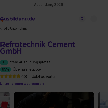
Ausbildung 2026
Stellen finden
Alle Unternehmen
Refratechnik Cement
GmbH
0
freie Ausbildungsplätze
95%
Übernahmequote
(10)
Jetzt bewerten
Unternehmen abonnieren