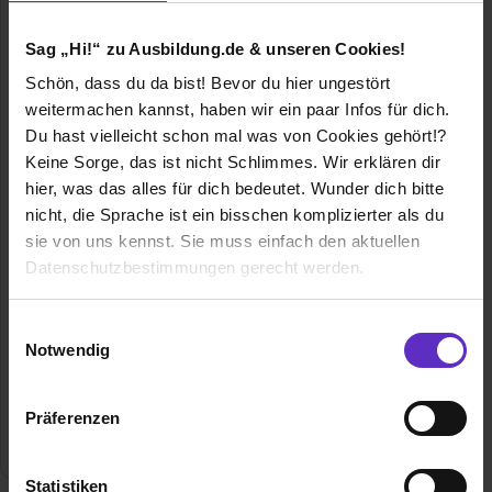
Sag „Hi!“ zu Ausbildung.de & unseren Cookies!
Schön, dass du da bist! Bevor du hier ungestört
Refratechnik Cement GmbH
weitermachen kannst, haben wir ein paar Infos für dich.
Du hast vielleicht schon mal was von Cookies gehört!?
Rudolf-Winkel-Str.1
37079 Göttingen
Keine Sorge, das ist nicht Schlimmes. Wir erklären dir
hier, was das alles für dich bedeutet. Wunder dich bitte
0551 6941 498
nicht, die Sprache ist ein bisschen komplizierter als du
E-Mail anzeigen
sie von uns kennst. Sie muss einfach den aktuellen
Gründungsjahr
1950
Datenschutzbestimmungen gerecht werden.
Mitarbeiter
In Göttingen und Gochsheim insgesamt ca. 460
Die Nutzung von Cookies auf Ausbildung.de
Einwilligungsauswahl
(Refratechnik Cement GmbH)
Notwendig
Wir verwenden Cookies zur technischen Funktion
Umsatz
mehr als 700 Mio
unserer Webseite („Notwendig“), um von dir bei
Präferenzen
Benutzung der Webseite getroffenen Einstellungen zu
Branche
Industrietechnik
speichern ( „Präferenzen“), die Zugriffe auf unsere
Webseite zu analysieren („Statistiken“), um
Statistiken