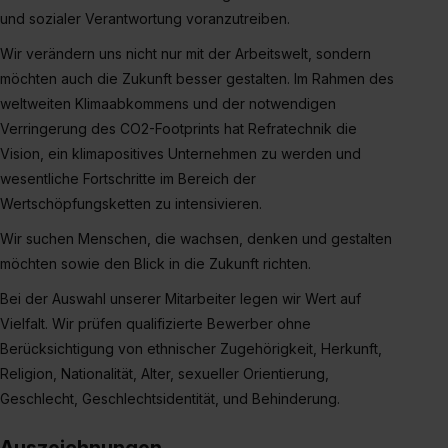
und sozialer Verantwortung voranzutreiben.
bestimmte Verwendungszwecke zulassen, triff deine
Auswahl über die Checkboxen und klick auf „Auswahl
Wir verändern uns nicht nur mit der Arbeitswelt, sondern
erlauben“. Die Einwilligung zur Platzierung von Cookies
möchten auch die Zukunft besser gestalten. Im Rahmen des
der Kategorien „Präferenzen“, „Statistiken“ und „Social
weltweiten Klimaabkommens und der notwendigen
Media und Marketing“ umfasst hierbei die Einwilligung
Verringerung des CO2-Footprints hat Refratechnik die
zur Übermittlung deiner Daten in die USA (Art. 49 Abs. 1
Vision, ein klimapositives Unternehmen zu werden und
S. 1 lit. a) DS-GVO). Die USA verfügen über kein
wesentliche Fortschritte im Bereich der
angemessenes Datenschutzniveau (EuGH – Schrems
Wertschöpfungsketten zu intensivieren.
II). Du kannst die von dir erteilte Einwilligung jederzeit mit
Wirkung für die Zukunft ganz oder teilweise über unsere
Wir suchen Menschen, die wachsen, denken und gestalten
Datenschutzerklärung unter dem Punkt „Datenschutz-
möchten sowie den Blick in die Zukunft richten.
Einstellungen“ widerrufen. Weitere Informationen zu den
Bei der Auswahl unserer Mitarbeiter legen wir Wert auf
einzelnen Cookies findest du durch Klick auf „Details
Vielfalt. Wir prüfen qualifizierte Bewerber ohne
zeigen“. Weitere Informationen:
Datenschutzerklärung
,
Berücksichtigung von ethnischer Zugehörigkeit, Herkunft,
Impressum
.
Religion, Nationalität, Alter, sexueller Orientierung,
Geschlecht, Geschlechtsidentität, und Behinderung.