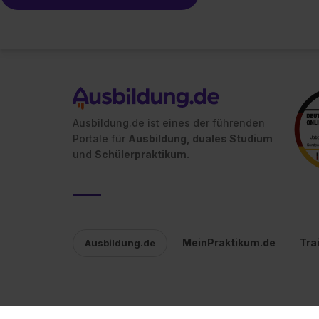
Ausbildung.de ist eines der führenden
Portale für
Ausbildung, duales Studium
und
Schülerpraktikum.
MeinPraktikum.de
Tra
Ausbildung.de