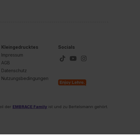
Kleingedrucktes
Socials
Impressum
AGB
Datenschutz
Nutzungsbedingungen
eil der
EMBRACE Family
ist und zu Bertelsmann gehört.