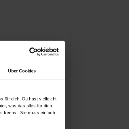
 Bewerbungsprozess für eine
lle bei Ihnen aus?
Über Cookies
man sich für einen
atz bewerben?
 für dich. Du hast vielleicht
 Betreuung während einer
er, was das alles für dich
Ihrem Betrieb aus?
uns kennst. Sie muss einfach