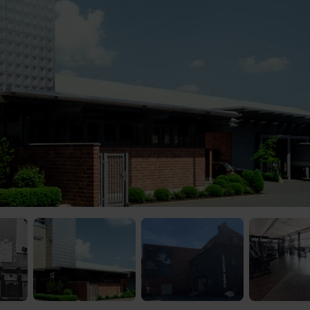
 Video-Content von YouTube. Neugierig? Dann schalte die Inhalte jetzt
ernen Inhalte von YouTube.
 mir die externen Inhalte angezeigt werden. Personenbezogene Daten könne
en. Mehr Infos gibt es in der
Datenschutzerklärung
.