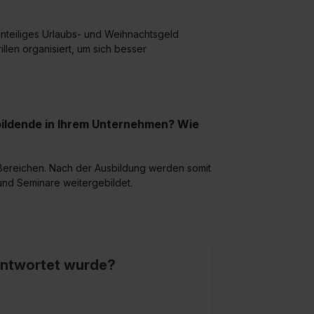
formationen:
Datenschutzerklärung
,
Impressum
.
nteiliges Urlaubs- und Weihnachtsgeld
len organisiert, um sich besser
bildende in Ihrem Unternehmen? Wie
 Bereichen. Nach der Ausbildung werden somit
und Seminare weitergebildet.
eantwortet wurde?