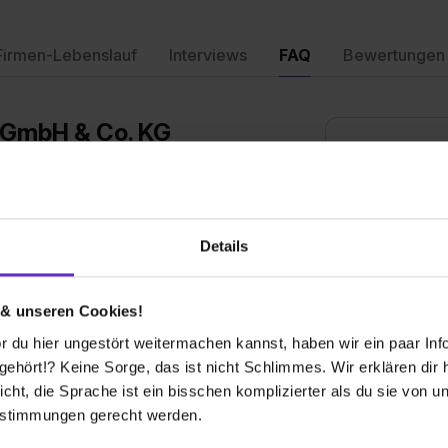
Firmen-Lebenslauf
Interviews
FAQ
Bewertungen
r GmbH & Co. KG
nach oben
Wie sieht der
elle bei Ihnen aus?
Ausbildungsste
igt. Nach einer gewissen Zeit werden die
Details
äch eingeladen. Bei jedem
Bis wann muss 
sberufes anwesend und führt das Gespräch.
Ausbildungspl
 & unseren Cookies!
 du hier ungestört weitermachen kannst, haben wir ein paar Infos
Wie sieht die
hört!? Keine Sorge, das ist nicht Schlimmes. Wir erklären dir hi
werben?
Ausbildung in 
icht, die Sprache ist ein bisschen komplizierter als du sie von 
estimmungen gerecht werden.
h direkt nach Aushändigung des