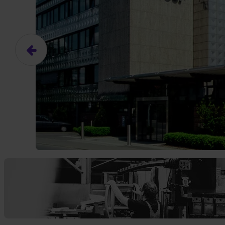
Das hier ist ein Platzhalter für
frei.
Ja, ich erlaube die ext
Ich bin damit einverstanden, dass
an Drittplattformen übermittelt werd