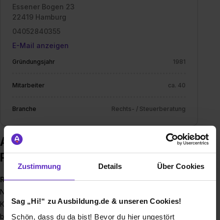
Essener Bogen 23
22419 Hamburg
04052840355
E-Mail anzeigen
Gründungsjahr
1981
Mitarbeiter
ca. 40
Branche
Rechts- / Steuerberatung
Ausbildung bei RUGE FEHSENFELD
Partnerschaft mbB
Zustimmung
Details
Über Cookies
RUGE
FEHSENFELD
ist eine auf die Steuer- und
Nachfolgeberatung spezialisierte Kanzlei mit über 40
Sag „Hi!“ zu Ausbildung.de & unseren Cookies!
Kolleginnen und Kollegen, davon 8 Berufsträger. Wir
betreuen einen überdurchschnittlich interessanten
Schön, dass du da bist! Bevor du hier ungestört