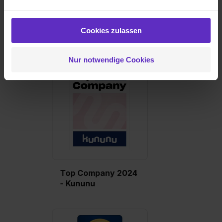
personalisieren („Social Media und Marketing“). Unsere
Partner führen diese Informationen möglicherweise mit
Beste
weiteren Daten zusammen, die du ihnen bereitgestellt
Steuerberater 2023
Cookies zulassen
- Handelsblatt
hast oder die sie im Rahmen deiner Nutzung der Dienste
gesammelt haben. Durch Klick auf den Button „Cookies
Nur notwendige Cookies
zulassen“ stimmst du dem Setzen der Cookies und der
Datenverarbeitung für alle genannten
Verwendungszwecke (ausgenommen „Notwendig“) zu. .
In diesem Fall sowie bei der separaten Aktivierung von
„Social Media und Marketing“ bist du auch damit
einverstanden, dass dir nach Setzen der Cookies externe
Inhalte (z.B. Videos oder Posts) angezeigt und hierfür
erforderliche personenbezogene Daten an Social Media
Dienste, ggfs. mit Sitz in den USA, übermittelt werden.
Eine Erlaubnis hierfür kannst du auch später noch im
Top Company 2024
Einzelfall bei dem jeweiligen Inhalt erteilen. Willst du nur
- Kununu
bestimmte Verwendungszwecke zulassen, triff deine
Auswahl über die Checkboxen und klick auf „Auswahl
erlauben“. Die Einwilligung zur Platzierung von Cookies