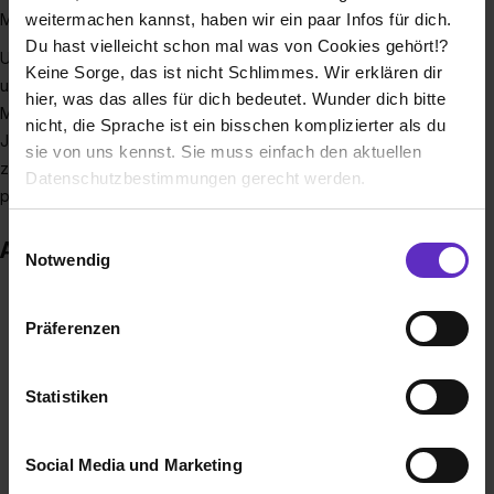
weitermachen kannst, haben wir ein paar Infos für dich.
Mandantenstamm im In- und Ausland.
Du hast vielleicht schon mal was von Cookies gehört!?
Unsere beste Werbung ist die professionelle Betreuung
Keine Sorge, das ist nicht Schlimmes. Wir erklären dir
unserer Mandanten durch unsere hochqualifizierten
hier, was das alles für dich bedeutet. Wunder dich bitte
Mitarbeiter. Nicht zuletzt dadurch können wir seit über 40
nicht, die Sprache ist ein bisschen komplizierter als du
Jahren auf ein kontinuierliches Kanzleiwachstum
sie von uns kennst. Sie muss einfach den aktuellen
zurückblicken. Von den daraus entstehenden Chancen
Datenschutzbestimmungen gerecht werden.
profitiert bei uns das gesamte Team!
Die Nutzung von Cookies auf Ausbildung.de
Einwilligungsauswahl
Auszeichnungen
Notwendig
Wir verwenden Cookies zur technischen Funktion
unserer Webseite („Notwendig“), um von dir bei
Präferenzen
Benutzung der Webseite getroffenen Einstellungen zu
speichern ( „Präferenzen“), die Zugriffe auf unsere
Webseite zu analysieren („Statistiken“), um
Statistiken
Informationen zu deiner Verwendung unserer Website an
unsere Partner für soziale Medien, Werbung und
Social Media und Marketing
Analysen weiterzugeben und um Inhalte und Anzeigen zu