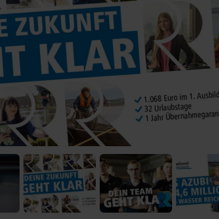
 Video-Content von YouTube. Neugierig? Dann schalte die Inhalte jetzt
ernen Inhalte von YouTube.
 mir die externen Inhalte angezeigt werden. Personenbezogene Daten könne
en. Mehr Infos gibt es in der
Datenschutzerklärung
.