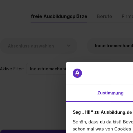
freie Ausbildungsplätze
Berufe
Firm
Industriemechanik
Aktive Filter:
Industriemechaniker/in
Zustimmung
Sag „Hi!“ zu Ausbildung.de
Schön, dass du da bist! Bevor
schon mal was von Cookies ge