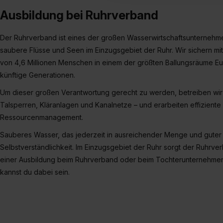
verfügen über kein angemess
Ausbildung bei Ruhrverband
jederzeit mit Wirkung für di
„Datenschutz-Einstellungen“ 
Der Ruhrverband ist eines der großen Wasserwirtschaftsunternehmen
„Details zeigen“. Weitere In
saubere Flüsse und Seen im Einzugsgebiet der Ruhr. Wir sichern mi
von 4,6 Millionen Menschen in einem der größten Ballungsräume E
künftige Generationen.
Um dieser großen Verantwortung gerecht zu werden, betreiben wir 
Talsperren, Kläranlagen und Kanalnetze – und erarbeiten effizient
Ressourcenmanagement.
Sauberes Wasser, das jederzeit in ausreichender Menge und guter Qu
Selbstverständlichkeit. Im Einzugsgebiet der Ruhr sorgt der Ruhrverb
einer Ausbildung beim Ruhrverband oder beim Tochterunternehme
kannst du dabei sein.