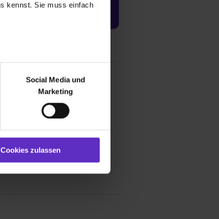
uns kennst. Sie muss einfach
Jetzt aktivieren
r bei Benutzung der
bseite zu analysieren
Social Media und
ür soziale Medien, Werbung
Marketing
und Marketing“). Unsere
 bereitgestellt hast oder die
ookies zulassen“ stimmst du
e (ausgenommen „Notwendig“)
st du auch damit
Cookies zulassen
gezeigt und hierfür
ermittelt werden. Eine
Willst du nur bestimmte
hl erlauben“. Die
cial Media und Marketing“
1 lit. a) DS-GVO). Die USA