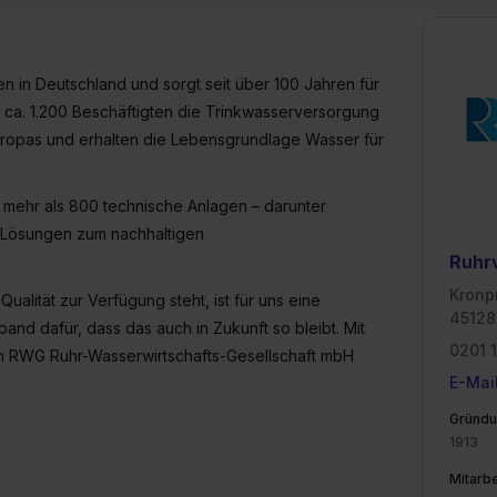
enes Datenschutzniveau (EuGH – Schrems II). Du kannst die von 
e Zukunft ganz oder teilweise über unsere Datenschutzerklärung 
widerrufen. Weitere Informationen zu den einzelnen Cookies find
 in Deutschland und sorgt seit über 100 Jahren für
formationen:
Datenschutzerklärung
,
Impressum
.
t ca. 1.200 Beschäftigten die Trinkwasserversorgung
uropas und erhalten die Lebensgrundlage Wasser für
mehr als 800 technische Anlagen – darunter
e Lösungen zum nachhaltigen
Ruhr
Kronp
alität zur Verfügung steht, ist für uns eine
45128
and dafür, dass das auch in Zukunft so bleibt. Mit
0201 
n RWG Ruhr-Wasserwirtschafts-Gesellschaft mbH
E-Mai
Gründu
1913
Mitarbe