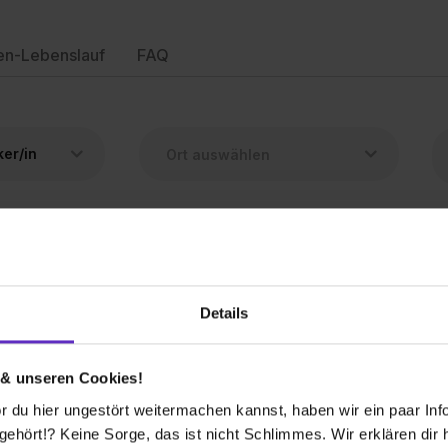
en-Lebenslauf
FAQ
er/in
Deine Suche ergab leider keine Treffer.
Details
Aber sieh dir doch einmal die ähnlichen Berufe an.
 & unseren Cookies!
 du hier ungestört weitermachen kannst, haben wir ein paar Infos
hört!? Keine Sorge, das ist nicht Schlimmes. Wir erklären dir hi