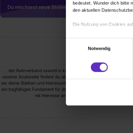
bedeutet. Wunder dich bitte n
Du möchtest neue Stellen automatisch zugeschickt
den aktuellen Datenschutzb
Die Nutzung von Cookies auf
Wir verwenden Cookies zur t
Einwilligungsauswahl
Webseite getroffenen Einstel
Notwendig
(„Statistiken“), um Informat
und Analysen weiterzugeben 
Partner führen diese Informa
... der Ruhrverband sowohl in kaufmännischen als auch in gewerbl
sie im Rahmen deiner Nutzun
unserer Azubiseite findest du alles, was rund um die Ausbildung be
dem Setzen der Cookies und
wo deine Stärken und Interessen liegen, eines haben alle unsere 
zu. . In diesem Fall sowie b
ein tragfähiges Fundament für deine Zukunft. Für Hochschulabsolv
mit Interesse an Umweltschutz werden auch Prakt
einverstanden, dass dir nach
erforderliche personenbezoge
Erlaubnis hierfür kannst du a
Verwendungszwecke zulassen,
Einwilligung zur Platzierung
umfasst hierbei die Einwillig