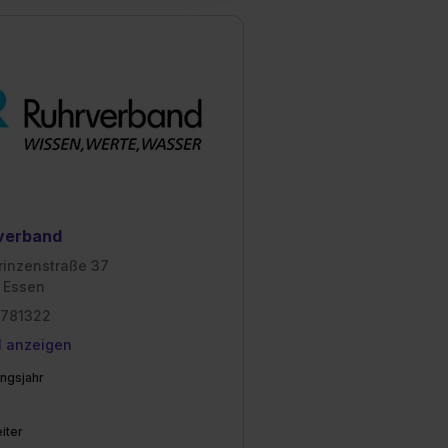
dir erteilte Einwilligung
unter dem Punkt
est du durch Klick auf
verband
rinzenstraße 37
 Essen
1781322
l anzeigen
ngsjahr
iter