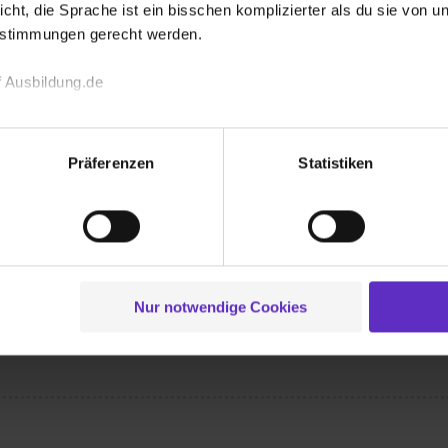
icht, die Sprache ist ein bisschen komplizierter als du sie von 
 bekommen?
estimmungen gerecht werden.
 Ausbildung.de
echnischen Funktion unserer Webseite („Notwendig“), um von di
lungen zu speichern ( „Präferenzen“), die Zugriffe auf unsere We
Präferenzen
Statistiken
ionen zu deiner Verwendung unserer Website an unsere Partner f
Wusstest du schon, dass...
und um Inhalte und Anzeigen zu personalisieren („Social Media 
tionen möglicherweise mit weiteren Daten zusammen, die du ihnen
ich-technischen Berufen ausbildet. Auf
g der Dienste gesammelt haben. Durch Klick auf den Button „C
im Ruhrverband wichtig ist. Ganz gleich,
 der Datenverarbeitung für alle genannten Verwendungszweck
Ausbildungsberufe gemeinsam: Sie bilden
ei der separaten Aktivierung von „Social Media und Marketing“ bi
entInnen, StudentInnen und SchülerInnen
Nur notwendige Cookies
ikumsplätze angeboten.
 Setzen der Cookies externe Inhalte (z.B. Videos oder Posts) an
ne Daten an Social Media Dienste, ggfs. mit Sitz in den USA, üb
uch später noch im Einzelfall bei dem jeweiligen Inhalt erteilen. 
 triff deine Auswahl über die Checkboxen und klick auf „Auswa
 von Cookies der Kategorien „Präferenzen“, „Statistiken“ und „So
ung zur Übermittlung deiner Daten in die USA (Art. 49 Abs. 1 S. 