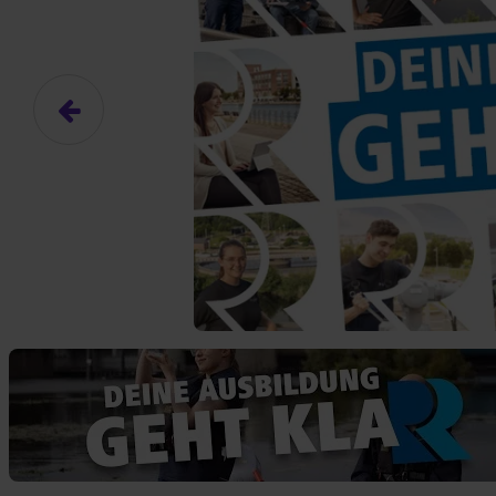
Das hier ist ein Platzhalter für
frei.
Ja, ich erlaube die ext
Ich bin damit einverstanden, dass
an Drittplattformen übermittelt werd