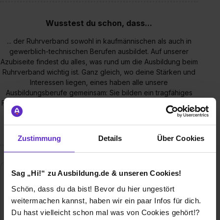
Wusstest du schon, dass...
... der Ruhrverband sowohl in kaufmännischen als auch in
gewerblich-technischen Berufen ausbildet. Auf unserer
Azubiseite findest du alles, was rund um die Ausbildung beim
Ruhrverband wichtig ist. Ganz gleich, wo deine Stärken und
Interessen liegen, eines haben alle unsere
Ausbildungsberufe gemeinsam: Sie bilden ein tragfähiges
Fundament für deine Zukunft. Für HochschulabsolventInnen,
StudentInnen und SchülerInnen mit Interesse an
Umweltschutz werden auch Praktikumsplätze angeboten.
Zustimmung
Details
Über Cookies
Sag „Hi!“ zu Ausbildung.de & unseren Cookies!
Schön, dass du da bist! Bevor du hier ungestört
weitermachen kannst, haben wir ein paar Infos für dich.
Du hast vielleicht schon mal was von Cookies gehört!?