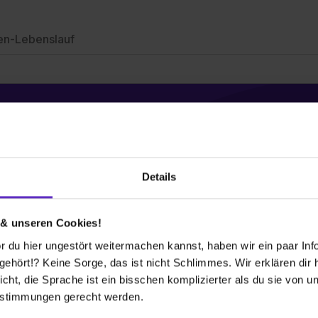
en-Lebenslauf
 bekommen?
Details
mbH
 & unseren Cookies!
t ziemlich clevere Technik dahinter. Dafür bilden
 du hier ungestört weitermachen kannst, haben wir ein paar Infos
ngstechnik (m,w,d) aus. Du arbeitest mit daran,
hört!? Keine Sorge, das ist nicht Schlimmes. Wir erklären dir hi
Ort in Betrieb zu nehmen.
icht, die Sprache ist ein bisschen komplizierter als du sie von 
estimmungen gerecht werden.