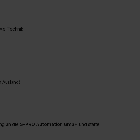
widerrufen. Weitere Informationen zu den einzelnen Cookies find
formationen:
Datenschutzerklärung
,
Impressum
.
wie Technik
m Ausland)
ung an die
S-PRO Automation GmbH
und starte