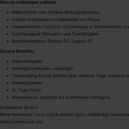
„Datenschutz-Einstellungen“ 
Was du mitbringen solltest:
„Details zeigen“. Weitere In
Mittlere Reife oder höherer Bildungsabschluss
Solides Grundwissen in Mathematik und Physik
Handwerkliches Geschick und Interesse an Elektrotechnik so
Zuverlässigkeit, Motivation und Teamfähigkeit
Sprachkenntnisse: Deutsch B2, Englisch B1
Unsere Benefits:
Weihnachtsgeld
Vermögenswirksame Leistungen
Teambuilding-Events (jährlich über mehrere Tage, meistens i
Weihnachtsfeier
30 Tage Urlaub
Mineralwasser und Obst zur kostenlosen Verfügung
So bewirbst du dich
Klingt interessant? Dann schick einfach deine vollständige Bewerb
deine Karriere bei uns!