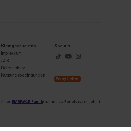
Kleingedrucktes
Socials
Impressum
AGB
Datenschutz
Nutzungsbedingungen
eil der
EMBRACE Family
ist und zu Bertelsmann gehört.