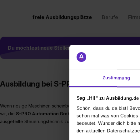
freie Ausbildungsplätze
Berufe
Firm
Du möchtest neue Stellen automatisch zugeschickt
Zustimmung
Ausbildung bei S-PRO AUTOMATION G
Sag „Hi!“ zu Ausbildung.de
Wenn riesige Maschinen scheinbar wie von selbst arbeiten, steckt of
Schön, dass du da bist! Bevor
wir, die
S-PRO Automation GmbH
, Elektroniker für Automatisieru
schon mal was von Cookies ge
ausgefeilte Steuerungstechnik zu entwickeln, zu montieren und vor 
bedeutet. Wunder dich bitte n
den aktuellen Datenschutzb