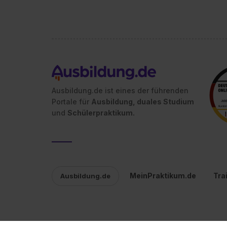
Ausbildung.de ist eines der führenden
Portale für
Ausbildung, duales Studium
und
Schülerpraktikum.
MeinPraktikum.de
Tra
Ausbildung.de