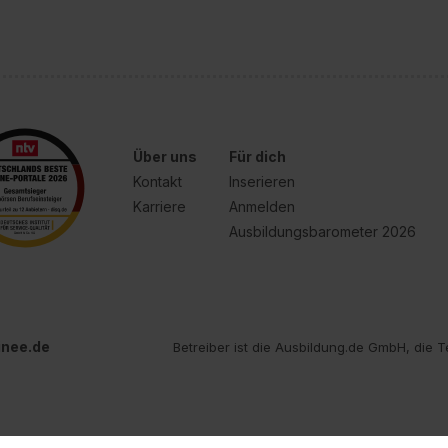
Über uns
Für dich
Kontakt
Inserieren
Karriere
Anmelden
Ausbildungsbarometer 2026
inee.de
Betreiber ist die Ausbildung.de GmbH, die T