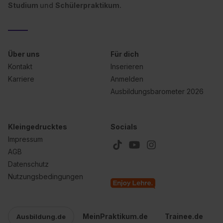
Studium
und
Schülerpraktikum.
Datenschutzerklärung unter dem Punkt „Datenschutz-
Einstellungen“ widerrufen. Weitere Informationen zu den
einzelnen Cookies findest du durch Klick auf „Details
zeigen“. Weitere Informationen:
Datenschutzerklärung
,
Über uns
Für dich
Impressum
.
Kontakt
Inserieren
Karriere
Anmelden
Ausbildungsbarometer 2026
Kleingedrucktes
Socials
Impressum
AGB
Datenschutz
Nutzungsbedingungen
MeinPraktikum.de
Trainee.de
Ausbildung.de