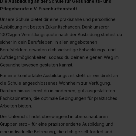
angemessenes Datenschutzniveau (EuGH – Schrems
Die Ausbildung an der Schule für Gesundheits- und
II). Du kannst die von dir erteilte Einwilligung jederzeit mit
Pflegeberufe e.V.
Eisenhüttenstadt
Wirkung für die Zukunft ganz oder teilweise über unsere
Unsere Schule bietet dir eine praxisnahe und persönliche
Datenschutzerklärung unter dem Punkt „Datenschutz-
Ausbildung mit besten Zukunftschancen. Dank unserer
Einstellungen“ widerrufen. Weitere Informationen zu den
100%igen Vermittlungsquote nach der Ausbildung startest du
einzelnen Cookies findest du durch Klick auf „Details
sicher in dein Berufsleben. In allen angebotenen
zeigen“. Weitere Informationen:
Datenschutzerklärung
,
Berufsfeldern erwarten dich vielseitige Entwicklungs- und
Impressum
.
Aufstiegsmöglichkeiten, sodass du deinen eigenen Weg im
Gesundheitswesen gestalten kannst.
Für eine komfortable Ausbildungszeit steht dir ein direkt an
die Schule angeschlossenes Wohnheim zur Verfügung.
Darüber hinaus lernst du in modernen, gut ausgestatteten
Fachkabinetten, die optimale Bedingungen für praktisches
Arbeiten bieten.
Der Unterricht findet überwiegend in überschaubaren
Gruppen statt – für eine praxisorientierte Ausbildung und
eine individuelle Betreuung, die dich gezielt fördert und