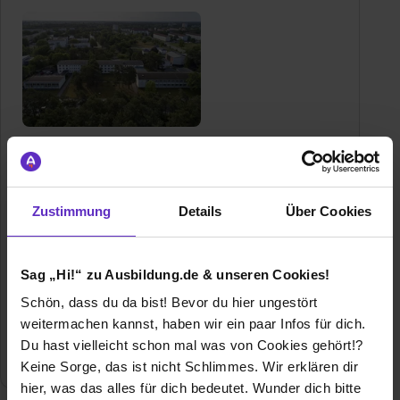
Schule für Gesundheits- und Pflegeberufe
e.V. Eisenhüttenstadt (Medizinische
Fachschule)
Zustimmung
Details
Über Cookies
Poststraße 41
15890 Eisenhüttenstadt
03364 77 28 111
Sag „Hi!“ zu Ausbildung.de & unseren Cookies!
E-Mail anzeigen
Schön, dass du da bist! Bevor du hier ungestört
Gründungsjahr
1954
weitermachen kannst, haben wir ein paar Infos für dich.
Du hast vielleicht schon mal was von Cookies gehört!?
Branche
Gesundheit, Medizin, Pflege
Keine Sorge, das ist nicht Schlimmes. Wir erklären dir
hier, was das alles für dich bedeutet. Wunder dich bitte