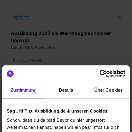
Ausbildung 2027 als Werkzeugmechaniker
(m/w/d)
bei
SIEGENIA GRUPPE
42551 Velbert
01.09.2026
1 freier Platz
Zustimmung
Details
Über Cookies
Sag „Hi!“ zu Ausbildung.de & unseren Cookies!
Ausbildung 2026 als Werkzeugmechaniker
Schön, dass du da bist! Bevor du hier ungestört
(m/w/d)
weitermachen kannst, haben wir ein paar Infos für dich.
bei
SIEGENIA GRUPPE