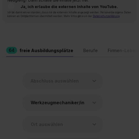
Neugierig? Dann schalte die Inhalte jetzt frei.
Ja, ich erlaube die externen Inhalte von YouTube.
Ich bin damit einverstanden, dass mir die externen Inhalte angezeigt werden. Personenbezogene Daten
können an Drittplattformen übermittelt werden. Mehr Infos gibt es in der
Datenschutzerklärung
.
64
freie Ausbildungsplätze
Berufe
Firmen-Leben
Werkzeugmechaniker/in