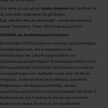
zur Übermittlung deiner Daten in die USA (Art. 49 Abs. 1
Und wenn du Lust auf ein
duales Studium
hast, eröffnen wir
S. 1 lit. a) DS-GVO). Die USA verfügen über kein
dir auch dafür spannende Möglichkeiten.
angemessenes Datenschutzniveau (EuGH – Schrems
Egal, welchen Weg du einschlägst – bewirb dich jetzt und
II). Du kannst die von dir erteilte Einwilligung jederzeit mit
werde Teil unseres Teams. Wir freuen uns auf dich!
Wirkung für die Zukunft ganz oder teilweise über unsere
Datenschutzerklärung unter dem Punkt „Datenschutz-
SIEGENIA als Ausbildungsunternehmen
Einstellungen“ widerrufen. Weitere Informationen zu den
Die SIEGENIA GRUPPE bietet ein modernes und nachhaltiges
einzelnen Cookies findest du durch Klick auf „Details
Ausbildungskonzept, das konsequent auf die
zeigen“. Weitere Informationen:
Datenschutzerklärung
,
Anforderungen der Zukunft ausgerichtet ist und
Impressum
.
Digitalisierung gezielt integriert. Bundesweit profitieren rund
100 Auszubildende von flexiblen Arbeitszeiten, innovativen
Lernumgebungen und -methoden sowie einer attraktiven
Vergütung. Zudem eröffnet die Ausbildung spannende
Möglichkeiten wie Auslandsaufenthalte, die den
persönlichen und fachlichen Horizont erweitern. Wir bilden 6
kaufmännische und 6 technische Berufe aus und bieten
zusätzlich ein duales Studium an. Ein respektvolles