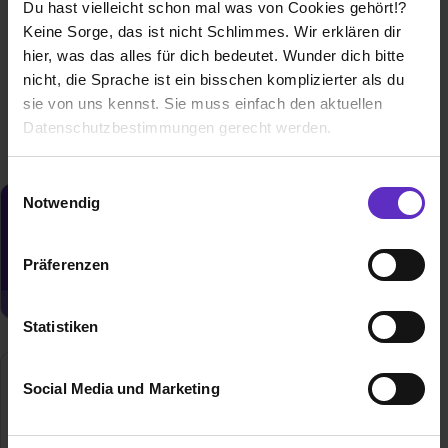
Du hast vielleicht schon mal was von Cookies gehört!?
Keine Sorge, das ist nicht Schlimmes. Wir erklären dir
42551 Velbert
hier, was das alles für dich bedeutet. Wunder dich bitte
01.09.2026
nicht, die Sprache ist ein bisschen komplizierter als du
1 freier Platz
sie von uns kennst. Sie muss einfach den aktuellen
Datenschutzbestimmungen gerecht werden.
Die Nutzung von Cookies auf Ausbildung.de
Einwilligungsauswahl
Notwendig
Du möchtest neue Stellen automatisch
Wir verwenden Cookies zur technischen Funktion
zugeschickt bekommen?
unserer Webseite („Notwendig“), um von dir bei
Präferenzen
Jetzt aktivieren
Benutzung der Webseite getroffenen Einstellungen zu
speichern ( „Präferenzen“), die Zugriffe auf unsere
Webseite zu analysieren („Statistiken“), um
Statistiken
Informationen zu deiner Verwendung unserer Website an
unsere Partner für soziale Medien, Werbung und
SIEGENIA GRUPPE
Social Media und Marketing
Analysen weiterzugeben und um Inhalte und Anzeigen zu
Industriestraße 1-3
personalisieren („Social Media und Marketing“). Unsere
57234 Wilnsdorf
Partner führen diese Informationen möglicherweise mit