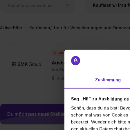
Aktive Filter:
Ausbildung Kaufmann/-frau für V
bei
SMK Versicherungsmakler AG
Gießen
01.08.2027
1 freier Platz
Zustimmung
Sag „Hi!“ zu Ausbildung.de
Schön, dass du da bist! Bevor
Du möchtest neue Stellen automatisch zugeschickt
schon mal was von Cookies ge
bedeutet. Wunder dich bitte n
den aktuellen Datenschutzb