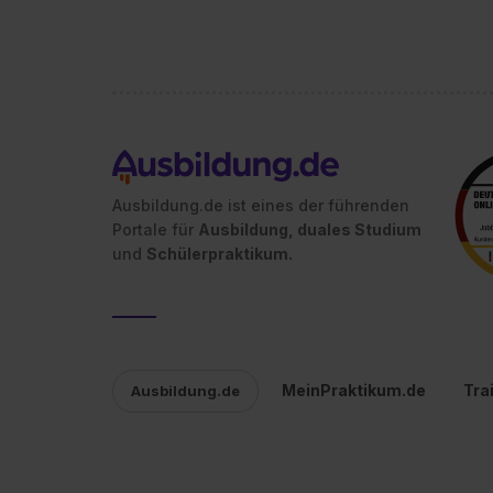
jederzeit mit Wirkung für di
„Datenschutz-Einstellungen“ 
„Details zeigen“. Weitere In
Ausbildung.de ist eines der führenden
Portale für
Ausbildung, duales Studium
und
Schülerpraktikum.
MeinPraktikum.de
Tra
Ausbildung.de