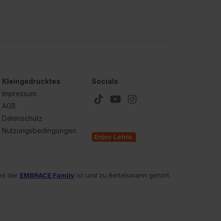
unter dem Punkt
est du durch Klick auf
Kleingedrucktes
Socials
Impressum
AGB
Datenschutz
Nutzungsbedingungen
eil der
EMBRACE Family
ist und zu Bertelsmann gehört.