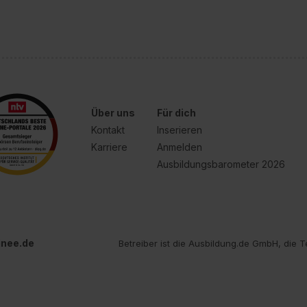
e Zukunft ganz oder teilweise über unsere Datenschutzerklärung 
widerrufen. Weitere Informationen zu den einzelnen Cookies find
formationen:
Datenschutzerklärung
,
Impressum
.
Über uns
Für dich
Kontakt
Inserieren
Karriere
Anmelden
Ausbildungsbarometer 2026
inee.de
Betreiber ist die Ausbildung.de GmbH, die T