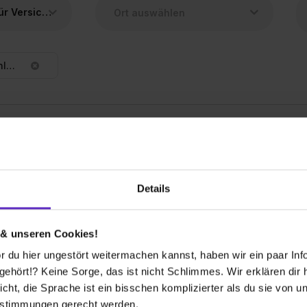
Kaufmann/-frau für Versicherungen und Finanzanlagen
Kaufmann/-frau für Versicherungen und Finanzanlagen
ersicherungen und Finanzanlagen (m/w/d)
Details
 & unseren Cookies!
 du hier ungestört weitermachen kannst, haben wir ein paar Infos
 bekommen?
hört!? Keine Sorge, das ist nicht Schlimmes. Wir erklären dir hi
icht, die Sprache ist ein bisschen komplizierter als du sie von 
estimmungen gerecht werden.