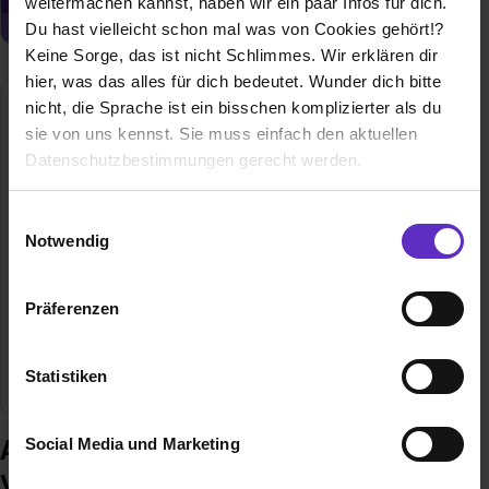
weitermachen kannst, haben wir ein paar Infos für dich.
Du hast vielleicht schon mal was von Cookies gehört!?
Keine Sorge, das ist nicht Schlimmes. Wir erklären dir
hier, was das alles für dich bedeutet. Wunder dich bitte
nicht, die Sprache ist ein bisschen komplizierter als du
SMK Versicherungsmakler AG
sie von uns kennst. Sie muss einfach den aktuellen
Kerkrader Straße 10
Datenschutzbestimmungen gerecht werden.
35394 Gießen
0641-93294-236
Die Nutzung von Cookies auf Ausbildung.de
Einwilligungsauswahl
E-Mail anzeigen
Notwendig
Wir verwenden Cookies zur technischen Funktion
Gründungsjahr
1989
unserer Webseite („Notwendig“), um von dir bei
Präferenzen
Benutzung der Webseite getroffenen Einstellungen zu
Mitarbeiter
70
speichern ( „Präferenzen“), die Zugriffe auf unsere
Webseite zu analysieren („Statistiken“), um
Statistiken
Branche
Versicherungen
Informationen zu deiner Verwendung unserer Website an
unsere Partner für soziale Medien, Werbung und
Ausbildung bei SMK
Social Media und Marketing
Analysen weiterzugeben und um Inhalte und Anzeigen zu
personalisieren („Social Media und Marketing“). Unsere
Versicherungsmakler AG