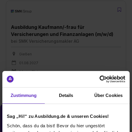
Ausbildung Kaufmann/-frau für
Versicherungen und Finanzanlagen (m/w/d)
bei
SMK Versicherungsmakler AG
Gießen
01.08.2027
1 freier Platz
Zustimmung
Details
Über Cookies
Du möchtest neue Stellen automatisch
Sag „Hi!“ zu Ausbildung.de & unseren Cookies!
zugeschickt bekommen?
Schön, dass du da bist! Bevor du hier ungestört
Jetzt aktivieren