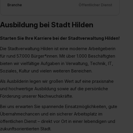
Branche
Öffentlicher Dienst
Dienste, ggfs. mit Sitz in den USA, übermittelt werden.
Eine Erlaubnis hierfür kannst du auch später noch im
Einzelfall bei dem jeweiligen Inhalt erteilen. Willst du nur
Ausbildung bei Stadt Hilden
bestimmte Verwendungszwecke zulassen, triff deine
Auswahl über die Checkboxen und klick auf „Auswahl
Starten Sie Ihre Karriere bei der Stadtverwaltung Hilden!
erlauben“. Die Einwilligung zur Platzierung von Cookies
Die Stadtverwaltung Hilden ist eine moderne Arbeitgeberin
der Kategorien „Präferenzen“, „Statistiken“ und „Social
Media und Marketing“ umfasst hierbei die Einwilligung
für rund 57.000 Bürger*innen. Mit über 1.000 Beschäftigten
zur Übermittlung deiner Daten in die USA (Art. 49 Abs. 1
bieten wir vielfältige Aufgaben in Verwaltung, Technik, IT,
S. 1 lit. a) DS-GVO). Die USA verfügen über kein
Soziales, Kultur und vielen weiteren Bereichen.
angemessenes Datenschutzniveau (EuGH – Schrems
Als Ausbilderin legen wir großen Wert auf eine praxisnahe
II). Du kannst die von dir erteilte Einwilligung jederzeit mit
und hochwertige Ausbildung sowie auf die persönliche
Wirkung für die Zukunft ganz oder teilweise über unsere
Förderung unserer Nachwuchskräfte.
Datenschutzerklärung unter dem Punkt „Datenschutz-
Einstellungen“ widerrufen. Weitere Informationen zu den
Bei uns erwarten Sie spannende Einsatzmöglichkeiten, gute
einzelnen Cookies findest du durch Klick auf „Details
Übernahmechancen und ein sicherer Arbeitsplatz im
zeigen“. Weitere Informationen:
Datenschutzerklärung
,
öffentlichen Dienst – direkt vor Ort in einer lebendigen und
Impressum
.
zukunftsorientierten Stadt.