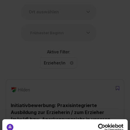
Aktive Filter:
Erzieher/in
Initiativbewerbung: Praxisintegrierte
Ausbildung zur Erzieherin / zum Erzieher
(m/w/d) bzw. Anerkennungsjahr in unseren
StadtKITAS