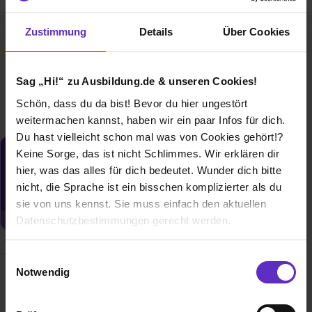
bei
Stadt Hilden
Zustimmung
Details
Über Cookies
40721 Hilden
01.08.2027
1 freier Platz
Sag „Hi!“ zu Ausbildung.de & unseren Cookies!
Schön, dass du da bist! Bevor du hier ungestört
weitermachen kannst, haben wir ein paar Infos für dich.
Du hast vielleicht schon mal was von Cookies gehört!?
Keine Sorge, das ist nicht Schlimmes. Wir erklären dir
Du möchtest neue Stellen automatisch
hier, was das alles für dich bedeutet. Wunder dich bitte
zugeschickt bekommen?
nicht, die Sprache ist ein bisschen komplizierter als du
Jetzt aktivieren
sie von uns kennst. Sie muss einfach den aktuellen
Datenschutzbestimmungen gerecht werden.
Die Nutzung von Cookies auf Ausbildung.de
Einwilligungsauswahl
Notwendig
Wusstest du schon, dass...
Wir verwenden Cookies zur technischen Funktion
unserer Webseite („Notwendig“), um von dir bei
Homeoffice in der Ausbildung bei uns kein Traum, sondern