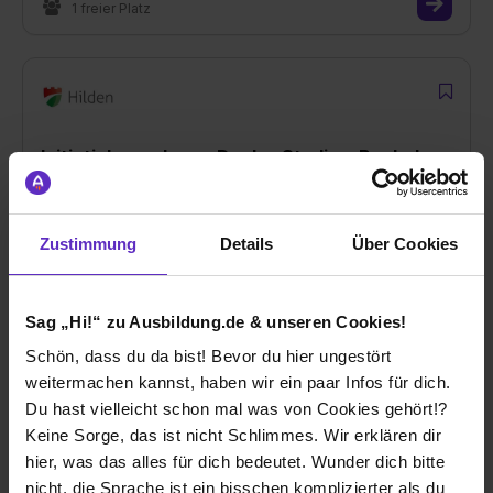
1 freier Platz
Initiativbewerbung: Duales Studium Bachelor
of Law/Arts (Stadtinspektoranwärter/-in
m/w/d)
bei
Stadt Hilden
Zustimmung
Details
Über Cookies
40721 Hilden
01.09.2027
Sag „Hi!“ zu Ausbildung.de & unseren Cookies!
1 freier Platz
Schön, dass du da bist! Bevor du hier ungestört
weitermachen kannst, haben wir ein paar Infos für dich.
Du hast vielleicht schon mal was von Cookies gehört!?
Keine Sorge, das ist nicht Schlimmes. Wir erklären dir
hier, was das alles für dich bedeutet. Wunder dich bitte
nicht, die Sprache ist ein bisschen komplizierter als du