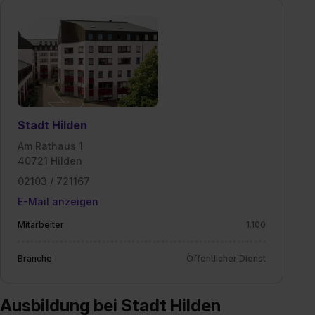
II). Du kannst die von dir erteilte Einwilligung jederzeit mit
Wirkung für die Zukunft ganz oder teilweise über unsere
Datenschutzerklärung unter dem Punkt „Datenschutz-
Einstellungen“ widerrufen. Weitere Informationen zu den
einzelnen Cookies findest du durch Klick auf „Details
zeigen“. Weitere Informationen:
Datenschutzerklärung
,
Impressum
.
Stadt Hilden
Am Rathaus 1
40721 Hilden
02103 / 721167
E-Mail anzeigen
Mitarbeiter
1.100
Branche
Öffentlicher Dienst
Ausbildung bei Stadt Hilden