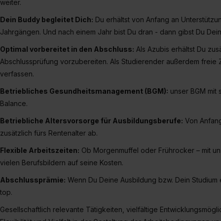
weiter.
„Datenschutz-Einstellungen“ 
„Details zeigen“. Weitere In
Dein Buddy begleitet Dich:
Du erhältst von Anfang an Unterstütz
Jahrgängen. Und nach einem Jahr bist Du dran - dann gibst Du Dei
Optimal vorbereitet in den Abschluss:
Als Azubis erhältst Du zus
Abschlussprüfung vorzubereiten. Als Studierender außerdem freie Z
verfassen.
Betriebliches Gesundheitsmanagement (BGM):
unser BGM mit s
Balance.
Betriebliche Altersvorsorge für Ausbildungsberufe:
Von Anfang 
zusätzlich fürs Rentenalter ab.
Flexible Arbeitszeiten:
Ob Morgenmuffel oder Frührocker – mit uns
vielen Berufsbildern auf seine Kosten.
Abschlussprämie:
Wenn Du Deine Ausbildung bzw. Dein Studium e
top.
Gesellschaftlich relevante Tätigkeiten, vielfältige Entwicklungsmögli