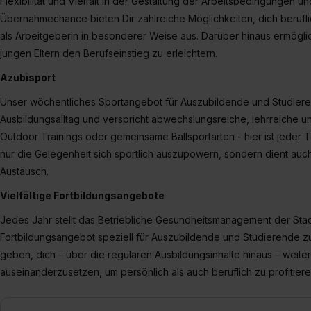
Flexibilität und Vielfalt in der Gestaltung der Arbeitsbedingungen u
Übernahmechance bieten Dir zahlreiche Möglichkeiten, dich berufli
als Arbeitgeberin in besonderer Weise aus. Darüber hinaus ermöglic
jungen Eltern den Berufseinstieg zu erleichtern.
Azubisport
Unser wöchentliches Sportangebot für Auszubildende und Studiere
Ausbildungsalltag und verspricht abwechslungsreiche, lehrreiche u
Outdoor Trainings oder gemeinsame Ballsportarten - hier ist jeder 
nur die Gelegenheit sich sportlich auszupowern, sondern dient a
Austausch.
Vielfältige Fortbildungsangebote
Jedes Jahr stellt das Betriebliche Gesundheitsmanagement der Stad
Fortbildungsangebot speziell für Auszubildende und Studierende z
geben, dich – über die regulären Ausbildungsinhalte hinaus – weite
auseinanderzusetzen, um persönlich als auch beruflich zu profitier