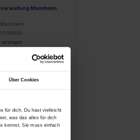
tverwaltung Mannheim
 Mannheim
212939553
l anzeigen
ngsjahr
iter
Über Cookies
z
e
icher Dienst
 für dich. Du hast vielleicht
er, was das alles für dich
uns kennst. Sie muss einfach