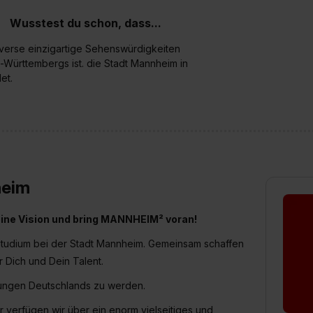
Wusstest du schon, dass...
iverse einzigartige Sehenswürdigkeiten
-Württembergs ist. die Stadt Mannheim in
et.
heim
deine Vision und bring MANNHEIM² voran!
 Studium bei der Stadt Mannheim. Gemeinsam schaffen
 Dich und Dein Talent.
tungen Deutschlands zu werden.
 verfügen wir über ein enorm vielseitiges und