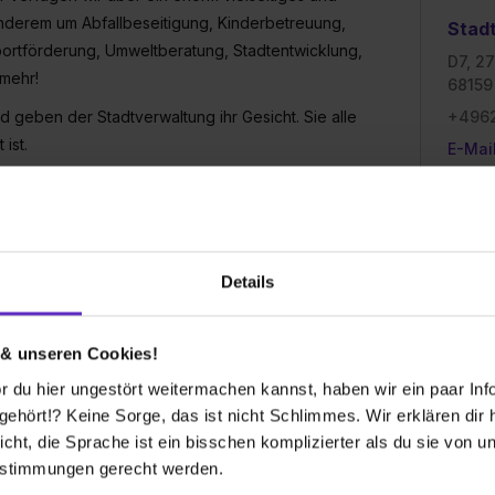
derem um Abfallbeseitigung, Kinderbetreuung,
Stad
ortförderung, Umweltberatung, Stadtentwicklung,
D7, 27
 mehr!
68159
d geben der Stadtverwaltung ihr Gesicht. Sie alle
+496
ist.
E-Mai
een herzlich willkommen, um unsere Stadt auch in
Gründu
1604
Mitarbe
ir haben die Antwort!
8000
Details
werblich-technischen, kaufmännischen oder
Umsat
erwaltung Mannheim spannende und
-
ereits während deiner Ausbildung aktiv mitgestalten
 & unseren Cookies!
Branch
Öffentl
 du hier ungestört weitermachen kannst, haben wir ein paar Infos
schiedenen Ausbildungsberufen und
hört!? Keine Sorge, das ist nicht Schlimmes. Wir erklären dir hi
icht, die Sprache ist ein bisschen komplizierter als du sie von 
estimmungen gerecht werden.
- und Studienangebot: von den