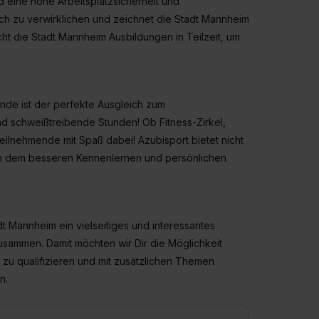
nd eine hohe Arbeitsplatzsicherheit und
ch zu verwirklichen und zeichnet die Stadt Mannheim
ht die Stadt Mannheim Ausbildungen in Teilzeit, um
nde ist der perfekte Ausgleich zum
nd schweißtreibende Stunden! Ob Fitness-Zirkel,
Teilnehmende mit Spaß dabei! Azubisport bietet nicht
uch dem besseren Kennenlernen und persönlichen
t Mannheim ein vielseitiges und interessantes
usammen. Damit möchten wir Dir die Möglichkeit
r zu qualifizieren und mit zusätzlichen Themen
en.