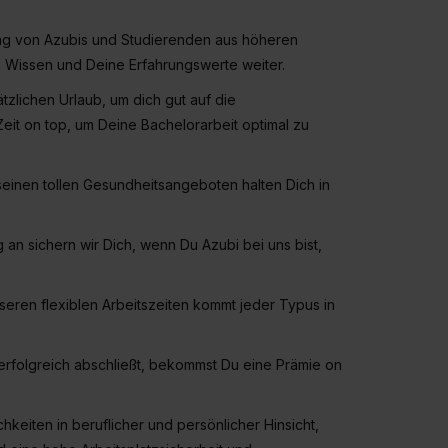
widerrufen. Weitere Informationen zu den einzelnen Cookies find
formationen:
Datenschutzerklärung
,
Impressum
.
ung von Azubis und Studierenden aus höheren
n Wissen und Deine Erfahrungswerte weiter.
ätzlichen Urlaub, um dich gut auf die
eit on top, um Deine Bachelorarbeit optimal zu
einen tollen Gesundheitsangeboten halten Dich in
an sichern wir Dich, wenn Du Azubi bei uns bist,
eren flexiblen Arbeitszeiten kommt jeder Typus in
rfolgreich abschließt, bekommst Du eine Prämie on
chkeiten in beruflicher und persönlicher Hinsicht,