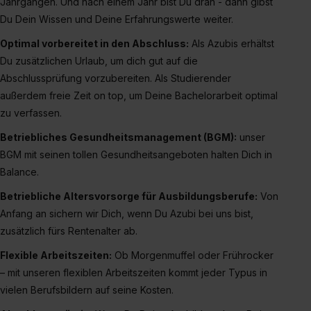
Jahrgängen. Und nach einem Jahr bist Du dran - dann gibst
Eine Erlaubnis hierfür kannst du auch später noch im
Du Dein Wissen und Deine Erfahrungswerte weiter.
Einzelfall bei dem jeweiligen Inhalt erteilen. Willst du nur
Optimal vorbereitet in den Abschluss:
Als Azubis erhältst
bestimmte Verwendungszwecke zulassen, triff deine
Du zusätzlichen Urlaub, um dich gut auf die
Auswahl über die Checkboxen und klick auf „Auswahl
Abschlussprüfung vorzubereiten. Als Studierender
erlauben“. Die Einwilligung zur Platzierung von Cookies
außerdem freie Zeit on top, um Deine Bachelorarbeit optimal
der Kategorien „Präferenzen“, „Statistiken“ und „Social
zu verfassen.
Media und Marketing“ umfasst hierbei die Einwilligung
zur Übermittlung deiner Daten in die USA (Art. 49 Abs. 1
Betriebliches Gesundheitsmanagement (BGM):
unser
S. 1 lit. a) DS-GVO). Die USA verfügen über kein
BGM mit seinen tollen Gesundheitsangeboten halten Dich in
angemessenes Datenschutzniveau (EuGH – Schrems
Balance.
II). Du kannst die von dir erteilte Einwilligung jederzeit mit
Betriebliche Altersvorsorge für Ausbildungsberufe:
Von
Wirkung für die Zukunft ganz oder teilweise über unsere
Datenschutzerklärung unter dem Punkt „Datenschutz-
Anfang an sichern wir Dich, wenn Du Azubi bei uns bist,
Einstellungen“ widerrufen. Weitere Informationen zu den
zusätzlich fürs Rentenalter ab.
einzelnen Cookies findest du durch Klick auf „Details
Flexible Arbeitszeiten:
Ob Morgenmuffel oder Frührocker
zeigen“. Weitere Informationen:
Datenschutzerklärung
,
– mit unseren flexiblen Arbeitszeiten kommt jeder Typus in
Impressum
.
vielen Berufsbildern auf seine Kosten.