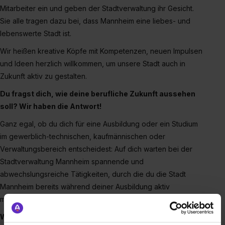
Mitarbeiter ein und geben der Stadtverwaltung ihr Gesicht.
Sie alle tragen dazu bei, dass Mannheim eine liebes- und
lebenswerte Stadt ist.
Wir heißen kreative Köpfe mit Kompetenzen, neuen Impulsen
und Ideen herzlich willkommen, um unsere Stadt auch in
Zukunft aktiv zu gestalten.
Du fragst dich, wie deine berufliche Zukunft aussehen
soll? Wir haben die Antwort!
Ganz egal, ob du dich für eine Ausbildung oder ein Studium
im gewerblich-technischen, kaufmännischen oder
Verwaltungsbereich entscheidest: Auf dich warten bei der
Stadtverwaltung Mannheim spannende und
abwechslungsreiche Tätigkeiten, durch die du die Stadt
Mannheim bereits während deiner Ausbildung aktiv
mitgestalten kannst.
Werde zum/zur Stadtgestalter*in und wähle aus rund