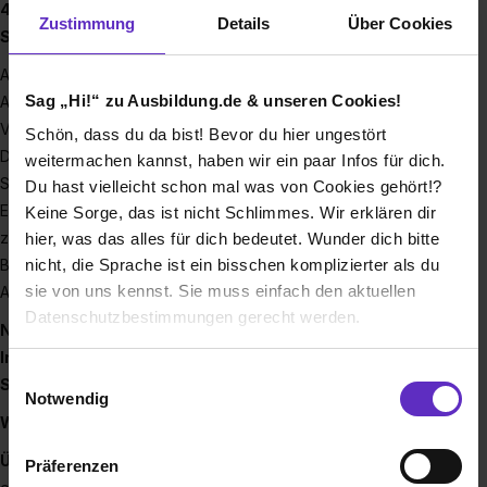
40 verschiedenen Ausbildungsberufen und
Zustimmung
Details
Über Cookies
Studiengängen deinen Traumberuf!
Auch in diesem Jahr bieten wir ein enorm vielseitiges
Sag „Hi!“ zu Ausbildung.de & unseren Cookies!
Ausbildungs- und Studienangebot: von den
Verwaltungsfachangestellten und den Studierenden der
Schön, dass du da bist! Bevor du hier ungestört
Dualen Hochschule in unterschiedlichen Fachrichtungen wie
weitermachen kannst, haben wir ein paar Infos für dich.
Soziale Arbeit oder Informationstechnologie über die
Du hast vielleicht schon mal was von Cookies gehört!?
Erzieher*innen in der praxisintegrierten Ausbildung bis hin
Keine Sorge, das ist nicht Schlimmes. Wir erklären dir
zur Fachkraft für Abfallwirtschaft und zahlreichen weiteren
hier, was das alles für dich bedeutet. Wunder dich bitte
nicht, die Sprache ist ein bisschen komplizierter als du
Berufsbildern. Bei diesem breitgefächerten städtischen
sie von uns kennst. Sie muss einfach den aktuellen
Ausbildungsangebot ist für jedes Talent das Richtige dabei!
Datenschutzbestimmungen gerecht werden.
Noch Fragen? Besuche unsere Homepage und finde alle
Informationen rund um unsere
Ausbildungsberufe und
Die Nutzung von Cookies auf Ausbildung.de
Einwilligungsauswahl
Studiengänge!
Notwendig
Wir verwenden Cookies zur technischen Funktion
Wir bieten Vorteile:
unserer Webseite („Notwendig“), um von dir bei
Übernahme:
Mit bestandener Prüfung garantieren wir Dir
Präferenzen
Benutzung der Webseite getroffenen Einstellungen zu