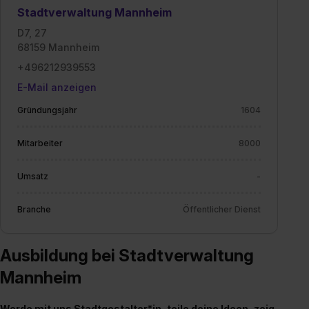
Stadtverwaltung Mannheim
D7, 27
68159 Mannheim
+496212939553
E-Mail anzeigen
Gründungsjahr
1604
Mitarbeiter
8000
Umsatz
-
Branche
Öffentlicher Dienst
Ausbildung bei Stadtverwaltung
Mannheim
Werde mit uns Stadtgestalter*in, teile deine Ideen, zeig