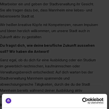
Mitarbeiter ein und geben der Stadtverwaltung ihr Gesicht.
Sie alle tragen dazu bei, dass Mannheim eine liebes- und
lebenswerte Stadt ist.
Wir heißen kreative Köpfe mit Kompetenzen, neuen Impulsen
und Ideen herzlich willkommen, um unsere Stadt auch in
Zukunft aktiv zu gestalten.
Du fragst dich, wie deine berufliche Zukunft aussehen
soll? Wir haben die Antwort!
Ganz egal, ob du dich für eine Ausbildung oder ein Studium
im gewerblich-technischen, kaufmännischen oder
Verwaltungsbereich entscheidest: Auf dich warten bei der
Stadtverwaltung Mannheim spannende und
abwechslungsreiche Tätigkeiten, durch die du die Stadt
Mannheim bereits während deiner Ausbildung aktiv
mitgestalten kannst.
Werde zum/zur Stadtgestalter*in und wähle aus rund