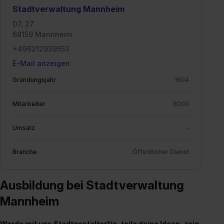
Stadtverwaltung Mannheim
D7, 27
68159 Mannheim
+496212939553
E-Mail anzeigen
Gründungsjahr
1604
Mitarbeiter
8000
Umsatz
-
Branche
Öffentlicher Dienst
Ausbildung bei Stadtverwaltung
Mannheim
Werde mit uns Stadtgestalter*in, teile deine Ideen, zeig