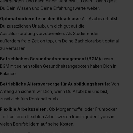
Jahrgängen. Und nach einem Jahr bist Du dran - dann gibst
Eine Erlaubnis hierfür kannst du auch später noch im
Du Dein Wissen und Deine Erfahrungswerte weiter.
Einzelfall bei dem jeweiligen Inhalt erteilen. Willst du nur
Optimal vorbereitet in den Abschluss:
Als Azubis erhältst
bestimmte Verwendungszwecke zulassen, triff deine
Du zusätzlichen Urlaub, um dich gut auf die
Auswahl über die Checkboxen und klick auf „Auswahl
Abschlussprüfung vorzubereiten. Als Studierender
erlauben“. Die Einwilligung zur Platzierung von Cookies
außerdem freie Zeit on top, um Deine Bachelorarbeit optimal
der Kategorien „Präferenzen“, „Statistiken“ und „Social
zu verfassen.
Media und Marketing“ umfasst hierbei die Einwilligung
zur Übermittlung deiner Daten in die USA (Art. 49 Abs. 1
Betriebliches Gesundheitsmanagement (BGM):
unser
S. 1 lit. a) DS-GVO). Die USA verfügen über kein
BGM mit seinen tollen Gesundheitsangeboten halten Dich in
angemessenes Datenschutzniveau (EuGH – Schrems
Balance.
II). Du kannst die von dir erteilte Einwilligung jederzeit mit
Betriebliche Altersvorsorge für Ausbildungsberufe:
Von
Wirkung für die Zukunft ganz oder teilweise über unsere
Datenschutzerklärung unter dem Punkt „Datenschutz-
Anfang an sichern wir Dich, wenn Du Azubi bei uns bist,
Einstellungen“ widerrufen. Weitere Informationen zu den
zusätzlich fürs Rentenalter ab.
einzelnen Cookies findest du durch Klick auf „Details
Flexible Arbeitszeiten:
Ob Morgenmuffel oder Frührocker
zeigen“. Weitere Informationen:
Datenschutzerklärung
,
– mit unseren flexiblen Arbeitszeiten kommt jeder Typus in
Impressum
.
vielen Berufsbildern auf seine Kosten.