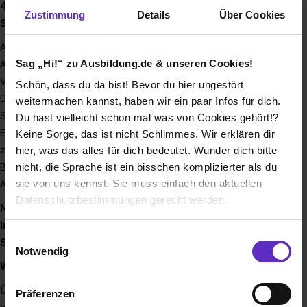
40 verschiedenen Ausbildungsberufen und
Zustimmung
Details
Über Cookies
Studiengängen deinen Traumberuf!
Auch in diesem Jahr bieten wir ein enorm vielseitiges
Sag „Hi!“ zu Ausbildung.de & unseren Cookies!
Ausbildungs- und Studienangebot: von den
Verwaltungsfachangestellten und den Studierenden der
Schön, dass du da bist! Bevor du hier ungestört
Dualen Hochschule in unterschiedlichen Fachrichtungen wie
weitermachen kannst, haben wir ein paar Infos für dich.
Soziale Arbeit oder Informationstechnologie über die
Du hast vielleicht schon mal was von Cookies gehört!?
Erzieher*innen in der praxisintegrierten Ausbildung bis hin
Keine Sorge, das ist nicht Schlimmes. Wir erklären dir
zur Fachkraft für Abfallwirtschaft und zahlreichen weiteren
hier, was das alles für dich bedeutet. Wunder dich bitte
nicht, die Sprache ist ein bisschen komplizierter als du
Berufsbildern. Bei diesem breitgefächerten städtischen
sie von uns kennst. Sie muss einfach den aktuellen
Ausbildungsangebot ist für jedes Talent das Richtige dabei!
Datenschutzbestimmungen gerecht werden.
Noch Fragen? Besuche unsere Homepage und finde alle
Informationen rund um unsere
Ausbildungsberufe und
Die Nutzung von Cookies auf Ausbildung.de
Einwilligungsauswahl
Studiengänge!
Notwendig
Wir verwenden Cookies zur technischen Funktion
Wir bieten Vorteile:
unserer Webseite („Notwendig“), um von dir bei
Übernahme:
Mit bestandener Prüfung garantieren wir Dir
Präferenzen
Benutzung der Webseite getroffenen Einstellungen zu