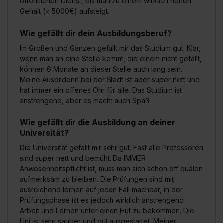
öffentlichen Dienst, bis man zu einem wirklich hohen
erforderliche personenbezogene Daten an Social Media
Gehalt (< 5000€) aufsteigt.
Dienste, ggfs. mit Sitz in den USA, übermittelt werden.
Eine Erlaubnis hierfür kannst du auch später noch im
Wie gefällt dir dein Ausbildungsberuf?
Einzelfall bei dem jeweiligen Inhalt erteilen. Willst du nur
Im Großen und Ganzen gefällt mir das Studium gut. Klar,
bestimmte Verwendungszwecke zulassen, triff deine
wenn man an eine Stelle kommt, die einem nicht gefällt,
Auswahl über die Checkboxen und klick auf „Auswahl
können 6 Monate an dieser Stelle auch lang sein..
erlauben“. Die Einwilligung zur Platzierung von Cookies
Meine Ausbilderin bei der Stadt ist aber super nett und
der Kategorien „Präferenzen“, „Statistiken“ und „Social
hat immer ein offenes Ohr für alle. Das Studium ist
Media und Marketing“ umfasst hierbei die Einwilligung
anstrengend, aber es macht auch Spaß.
zur Übermittlung deiner Daten in die USA (Art. 49 Abs. 1
S. 1 lit. a) DS-GVO). Die USA verfügen über kein
Wie gefällt dir die Ausbildung an deiner
Universität?
angemessenes Datenschutzniveau (EuGH – Schrems
II). Du kannst die von dir erteilte Einwilligung jederzeit mit
Die Universität gefällt mir sehr gut. Fast alle Professoren
Wirkung für die Zukunft ganz oder teilweise über unsere
sind super nett und bemüht. Da IMMER
Anwesenheitspflicht ist, muss man sich schon oft quälen
Datenschutzerklärung unter dem Punkt „Datenschutz-
aufmerksam zu bleiben. Die Prüfungen sind mit
Einstellungen“ widerrufen. Weitere Informationen zu den
ausreichend lernen auf jeden Fall machbar, in der
einzelnen Cookies findest du durch Klick auf „Details
Prüfungsphase ist es jedoch wirklich anstrengend
zeigen“. Weitere Informationen:
Datenschutzerklärung
,
Arbeit und Lernen unter einen Hut zu bekommen. Die
Impressum
.
Uni ist sehr sauber und gut ausgestattet. Meiner