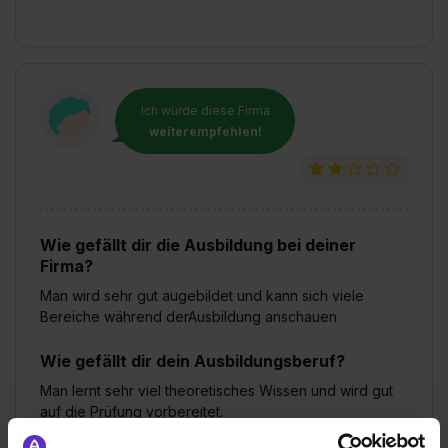
Ich würde diese Firma
weiterempfehlen!
Wie gefällt dir die Ausbildung bei deiner
Firma?
Man wird sehr gut augebildet und kann sich viele
Bereiche während derAusbildung anschauen
Wie gefällt dir dein Ausbildungsberuf?
Man lernt sehr viel theoretisches Wissen und wird gut
auf die Prüfung vorbereitet.