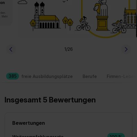
von
rden.
n. Mehr
1
/26
385
freie Ausbildungsplätze
Berufe
Firmen-Leben
Insgesamt 5 Bewertungen
Bewertungen
Weiterempfehlungsrate
100 %