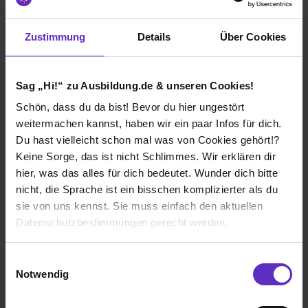
Landeshauptstadt München
Zustimmung
Details
Über Cookies
Klassische duale Berufsausbildung
München
2015
Sag „Hi!“ zu Ausbildung.de & unseren Cookies!
8 Std. pro Tag
Schön, dass du da bist! Bevor du hier ungestört
weitermachen kannst, haben wir ein paar Infos für dich.
Nicht Übernommen
Du hast vielleicht schon mal was von Cookies gehört!?
Verdienst
Keine Sorge, das ist nicht Schlimmes. Wir erklären dir
hier, was das alles für dich bedeutet. Wunder dich bitte
1. Ausbildungsjahr:
850€
nicht, die Sprache ist ein bisschen komplizierter als du
2. Ausbildungsjahr:
900€
sie von uns kennst. Sie muss einfach den aktuellen
3. Ausbildungsjahr:
950€
Datenschutzbestimmungen gerecht werden.
Die Nutzung von Cookies auf Ausbildung.de
Einwilligungsauswahl
Notwendig
Ich würde diese Firma
Wir verwenden Cookies zur technischen Funktion
weiterempfehlen!
unserer Webseite („Notwendig“), um von dir bei