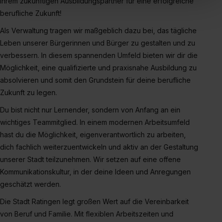
Ihrem zukünftigen Ausbildungspartner für eine erfolgreiche
„Social Media und Marketing“ bist du auch damit
berufliche Zukunft!
einverstanden, dass dir nach Setzen der Cookies externe
Als Verwaltung tragen wir maßgeblich dazu bei, das tägliche
Inhalte (z.B. Videos oder Posts) angezeigt und hierfür
Leben unserer Bürgerinnen und Bürger zu gestalten und zu
erforderliche personenbezogene Daten an Social Media
Dienste, ggfs. mit Sitz in den USA, übermittelt werden.
verbessern. In diesem spannenden Umfeld bieten wir dir die
Eine Erlaubnis hierfür kannst du auch später noch im
Möglichkeit, eine qualifizierte und praxisnahe Ausbildung zu
Einzelfall bei dem jeweiligen Inhalt erteilen. Willst du nur
absolvieren und somit den Grundstein für deine berufliche
bestimmte Verwendungszwecke zulassen, triff deine
Zukunft zu legen.
Auswahl über die Checkboxen und klick auf „Auswahl
Du bist nicht nur Lernender, sondern von Anfang an ein
erlauben“. Die Einwilligung zur Platzierung von Cookies
wichtiges Teammitglied. In einem modernen Arbeitsumfeld
der Kategorien „Präferenzen“, „Statistiken“ und „Social
hast du die Möglichkeit, eigenverantwortlich zu arbeiten,
Media und Marketing“ umfasst hierbei die Einwilligung
dich fachlich weiterzuentwickeln und aktiv an der Gestaltung
zur Übermittlung deiner Daten in die USA (Art. 49 Abs. 1
unserer Stadt teilzunehmen. Wir setzen auf eine offene
S. 1 lit. a) DS-GVO). Die USA verfügen über kein
Kommunikationskultur, in der deine Ideen und Anregungen
angemessenes Datenschutzniveau (EuGH – Schrems
geschätzt werden.
II). Du kannst die von dir erteilte Einwilligung jederzeit mit
Wirkung für die Zukunft ganz oder teilweise über unsere
Die Stadt Ratingen legt großen Wert auf die Vereinbarkeit
Datenschutzerklärung unter dem Punkt „Datenschutz-
von Beruf und Familie. Mit flexiblen Arbeitszeiten und
Einstellungen“ widerrufen. Weitere Informationen zu den