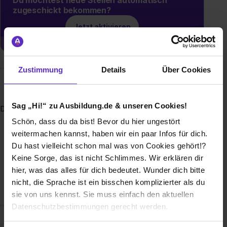
zugeschickt bekommen?
Jetzt aktivieren
Zustimmung
Details
Über Cookies
Wusstest du schon, dass...
Sag „Hi!“ zu Ausbildung.de & unseren Cookies!
Die Stadt Ratingen ist mit rund 92.000 Einwohnern die größte
Stadt im Kreis Mettmann. Ratingen hat viel zu bieten: eine
Schön, dass du da bist! Bevor du hier ungestört
Altstadt mit historischem Flair, eine landschaftlich schöne
weitermachen kannst, haben wir ein paar Infos für dich.
Lage zwischen Rhein und Ruhr, attraktive Kultur- und
Du hast vielleicht schon mal was von Cookies gehört!?
Freizeitangebote in der Stadt selbst und in den
Keine Sorge, das ist nicht Schlimmes. Wir erklären dir
benachbarten Großstädten, hervorragende
hier, was das alles für dich bedeutet. Wunder dich bitte
Verkehrsverbindungen und eine moderne Infrastruktur –
nicht, die Sprache ist ein bisschen komplizierter als du
kurz: ein hohes Maß an Lebensqualität.
sie von uns kennst. Sie muss einfach den aktuellen
Datenschutzbestimmungen gerecht werden.