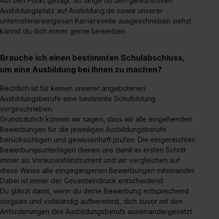
Auf den Punkt gesagt: So lange du den gewünschten
bestimmte Verwendungszwecke zulassen, triff deine
Ausbildungsplatz auf Ausbildung.de sowie unserer
Auswahl über die Checkboxen und klick auf „Auswahl
unternehmenseigenen Karriereseite ausgeschrieben siehst,
erlauben“. Die Einwilligung zur Platzierung von Cookies
kannst du dich immer gerne bewerben.
der Kategorien „Präferenzen“, „Statistiken“ und „Social
Media und Marketing“ umfasst hierbei die Einwilligung
Brauche ich einen bestimmten Schulabschluss,
zur Übermittlung deiner Daten in die USA (Art. 49 Abs. 1
um eine Ausbildung bei Ihnen zu machen?
S. 1 lit. a) DS-GVO). Die USA verfügen über kein
Rechtlich ist für keinen unserer angebotenen
angemessenes Datenschutzniveau (EuGH – Schrems
Ausbildungsberufe eine bestimmte Schulbildung
II). Du kannst die von dir erteilte Einwilligung jederzeit mit
vorgeschrieben.
Wirkung für die Zukunft ganz oder teilweise über unsere
Grundsätzlich können wir sagen, dass wir alle eingehenden
Datenschutzerklärung unter dem Punkt „Datenschutz-
Bewerbungen für die jeweiligen Ausbildungsberufe
Einstellungen“ widerrufen. Weitere Informationen zu den
berücksichtigen und gewissenhaft prüfen. Die eingereichten
einzelnen Cookies findest du durch Klick auf „Details
Bewerbungsunterlagen dienen uns damit im ersten Schritt
zeigen“. Weitere Informationen:
Datenschutzerklärung
,
immer als Vorauswahlinstrument und wir vergleichen auf
diese Weise alle eingegangenen Bewerbungen miteinander.
Impressum
.
Dabei ist immer der Gesamteindruck entscheidend.
Du glänzt damit, wenn du deine Bewerbung entsprechend
sorgsam und vollständig aufbereitest, dich zuvor mit den
Anforderungen des Ausbildungsberufs auseinandergesetzt