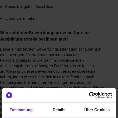
Bonus bei gutem Abschluss
... und viele mehr!
Wie sieht der Bewerbungsprozess für eine
Ausbildungsstelle bei Ihnen aus?
Deine eingereichten Bewerbungsunterlagen schauen sich
die jeweiligen Ansprechpartner:innen aus der
Personalabteilung sowie dem für den jeweiligen
Ausbildungsberuf zuständigen Fachbereich zeitgleich
an. Wenn uns deine Bewerbungsunterlagen überzeugt
haben, laden wir dich herzlich in unsere Zentrale nach
Hamburg ein. Hier möchten wir dich gerne persönlich
kennenlernen und ein interessantes Gespräch mit dir führen.
Anwesend sind dabei deine zukünftiger Führungskraft und
ein/e Mitarbeiter:in aus der Personalabteilung.
Wenn du uns in diesem Gespräch weiterhin von dir
Zustimmung
Details
Über Cookies
überzeugen konntest, laden wir dich gerne zu einem sog.
Kennenlerntag ein. An diesem Kennenlerntag lernst du