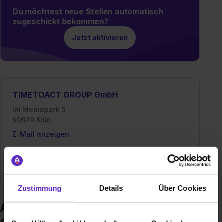
Du möchtest neue Stellen automatisch
zugeschickt bekommen?
Jetzt aktivieren
TIMETOACT GROUP GmbH
Im Mediapark 5
50670 Köln
E-Mail anzeigen
Mitarbeiter
1300
Branche
Dienstleistung, IT / EDV, Informatik
Zustimmung
Details
Über Cookies
Ausbildung bei TIMETOACT GROUP