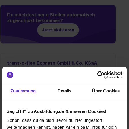
Du möchtest neue Stellen automatisch
zugeschickt bekommen?
Jetzt aktivieren
trans-o-flex Express GmbH & Co. KGaA
Hertzstraße 10
69469 Weinheim
062019880
Zustimmung
Details
Über Cookies
Gründungsjahr
1971
Sag „Hi!“ zu Ausbildung.de & unseren Cookies!
Mitarbeiter
ca. 2000
Schön, dass du da bist! Bevor du hier ungestört
Umsatz
617 Million
weitermachen kannst, haben wir ein paar Infos für dich.