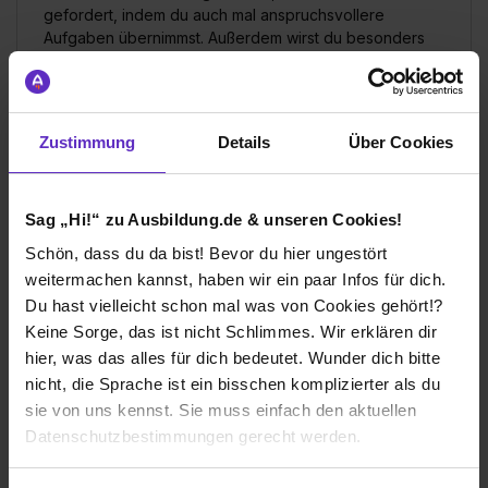
gefordert, indem du auch mal anspruchsvollere
Aufgaben übernimmst. Außerdem wirst du besonders
gut auf die Zwischen- und Abschlussprüfung
vorbereitet.
Wie gefällt dir dein Ausbildungsberuf?
Zustimmung
Details
Über Cookies
Mein Ausbildungsberuf gefällt mir sehr gut, da ich alle
kaufmännischen Bereiche kennenlerne und so meine
Stärken und Schwächen entdecke. Außerdem wird es
Sag „Hi!“ zu Ausbildung.de & unseren Cookies!
nie langweilig, da alle paar Monate die Abteilung
Schön, dass du da bist! Bevor du hier ungestört
gewechselt wird und die Tätigkeiten somit sehr
abwechslungsreich sind. Die flexiblen Arbeitszeiten
weitermachen kannst, haben wir ein paar Infos für dich.
und die 35-Stunden-Woche sind ebenfalls toll.
Du hast vielleicht schon mal was von Cookies gehört!?
Keine Sorge, das ist nicht Schlimmes. Wir erklären dir
hier, was das alles für dich bedeutet. Wunder dich bitte
TROX SE
nicht, die Sprache ist ein bisschen komplizierter als du
Klassische duale Berufsausbildung
sie von uns kennst. Sie muss einfach den aktuellen
Datenschutzbestimmungen gerecht werden.
Neukirchen-Vluyn
2019