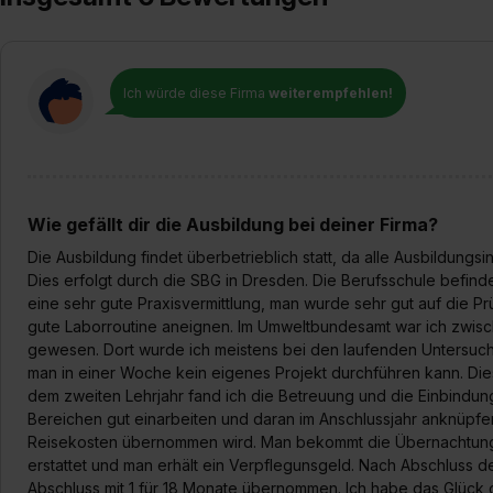
Ich würde diese Firma
weiterempfehlen!
Wie gefällt dir die Ausbildung bei deiner Firma?
Die Ausbildung findet überbetrieblich statt, da alle Ausbildungsin
Dies erfolgt durch die SBG in Dresden. Die Berufsschule befinde
eine sehr gute Praxisvermittlung, man wurde sehr gut auf die P
gute Laborroutine aneignen. Im Umweltbundesamt war ich zwisch
gewesen. Dort wurde ich meistens bei den laufenden Untersuchu
man in einer Woche kein eigenes Projekt durchführen kann. Die
dem zweiten Lehrjahr fand ich die Betreuung und die Einbindung
Bereichen gut einarbeiten und daran im Anschlussjahr anknüpfen.
Reisekosten übernommen wird. Man bekommt die Übernachtungs
erstattet und man erhält ein Verpflegunsgeld. Nach Abschluss d
Abschluss mit 1 für 18 Monate übernommen. Ich habe das Glück g