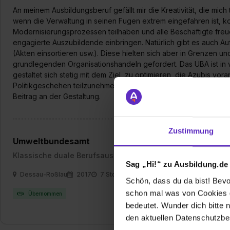
An meinem Ausbildungsberuf gefällt mir die Kreativität, die mich
wenn die Verwaltung in seinen Fugen extrem eingefahren ist, k
Modernisierungsprozessen teilhaben und alle Beschäftigte freu
engagierte Auszubildende einbringen. Natürlich gibt es auch 
(Akten einsortieren usw.). Diese hielten sich aber in Grenzen u
grundlegenden Organisationshandeln gefordert. Das UBA ist in 
gestaltet sich stetig mit dem Ziel, zu optimieren, die Azubis v
Politikgeschehen teilzunehmen. Die Verwaltung ist hier das Zen
Beitrag an der Gestaltung.
Zustimmung
Umweltbundesamt
Klassische duale Berufsausbildung
Sag „Hi!“ zu Ausbildung.de
Dessau-Roßlau
2017
7 Std. pro Tag
Schön, dass du da bist! Bevor
schon mal was von Cookies ge
Übernommen
bedeutet. Wunder dich bitte n
den aktuellen Datenschutzb