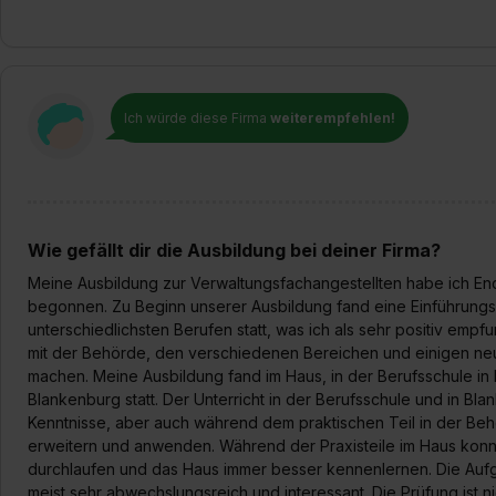
Ich würde diese Firma
weiterempfehlen!
Wie gefällt dir die Ausbildung bei deiner Firma?
Meine Ausbildung zur Verwaltungsfachangestellten habe ich E
begonnen. Zu Beginn unserer Ausbildung fand eine Einführung
unterschiedlichsten Berufen statt, was ich als sehr positiv emp
mit der Behörde, den verschiedenen Bereichen und einigen neu
machen. Meine Ausbildung fand im Haus, in der Berufsschule in D
Blankenburg statt. Der Unterricht in der Berufsschule und in Bla
Kenntnisse, aber auch während dem praktischen Teil in der Be
erweitern und anwenden. Während der Praxisteile im Haus konn
durchlaufen und das Haus immer besser kennenlernen. Die Auf
meist sehr abwechslungsreich und interessant. Die Prüfung ist n