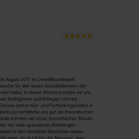
nde August 2017 im Umweltbundesamt
swoche für alle neuen Auszubildenden der
funden habe. In dieser Woche konnten wir uns
en Kolleginnen und Kollegen vertraut
essau und im Aus- und Fortbildungsinstitut in
nkenburg vermittelte uns gut die theoretischen
hörde könnten wir unser theoretisches Wissen
ten wir viele spannende Abteilungen
gaben in den einzelnen Bereichen waren
icht ohne, doch ich bin der Meinung, dass