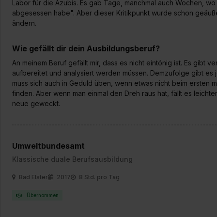
Labor für die Azubis. Es gab Tage, manchmal auch Wochen, wo ic
„Datenschutz-Einstellungen“ 
abgesessen habe". Aber dieser Kritikpunkt wurde schon geäußer
„Details zeigen“. Weitere In
ändern.
Wie gefällt dir dein Ausbildungsberuf?
An meinem Beruf gefällt mir, dass es nicht eintönig ist. Es gibt 
aufbereitet und analysiert werden müssen. Demzufolge gibt e
muss sich auch in Geduld üben, wenn etwas nicht beim ersten m
finden. Aber wenn man einmal den Dreh raus hat, fällt es leicht
neue geweckt.
Umweltbundesamt
Klassische duale Berufsausbildung
Bad Elster
2017
8 Std. pro Tag
Übernommen