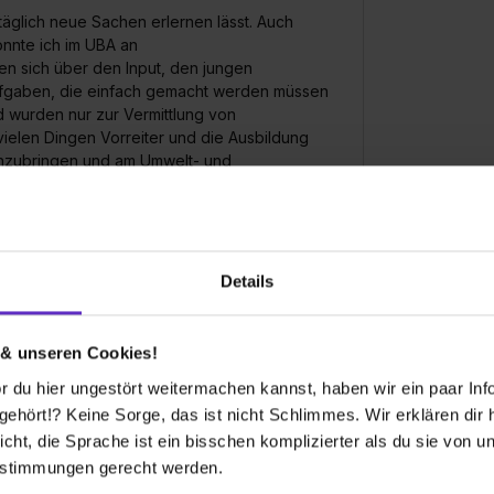
 täglich neue Sachen erlernen lässt. Auch
onnte ich im UBA an
en sich über den Input, den jungen
Aufgaben, die einfach gemacht werden müssen
nd wurden nur zur Vermittlung von
vielen Dingen Vorreiter und die Ausbildung
oranzubringen und am Umwelt- und
trum aller Aufgaben und hat somit einen hohen
Details
 & unseren Cookies!
 du hier ungestört weitermachen kannst, haben wir ein paar Infos
hört!? Keine Sorge, das ist nicht Schlimmes. Wir erklären dir hi
icht, die Sprache ist ein bisschen komplizierter als du sie von 
estimmungen gerecht werden.