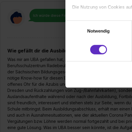
Die Nutzung von Cookies auf
Ich würde diese Firma
weiterempfehlen!
Wir verwenden Cookies zur t
Einwilligungsauswahl
Webseite getroffenen Einstel
Notwendig
(„Statistiken“), um Informat
und Analysen weiterzugeben 
Partner führen diese Informa
Wie gefällt dir die Ausbildung bei deiner Firma?
sie im Rahmen deiner Nutzun
Was mir am UBA gefallen hat, ist das mir ein sehr guter Weg fü
dem Setzen der Cookies und
Berufsschulzentrum Radebeul wurden die theoretischen Grundla
zu. . In diesem Fall sowie b
der Sächsischen Bildungsgesellschaft (kurz: SBG Dresden), prak
einverstanden, dass dir nach
nötige Know-how für diesen Beruf erlernt und eine gute Laborro
offenes Ohr für die Azubis und unterstützt sie nicht nur finanziel
erforderliche personenbezoge
Dresden und Rückzahlungen von Zug-/Bahnfahrkarten), sonder
Erlaubnis hierfür kannst du a
Auslandsaufenthalte während oder nach der Ausbildung, Fortbi
Verwendungszwecke zulassen,
sind freundlich, interessiert und stehen stets zur Seite, wenn d
Einwilligung zur Platzierung
Schule mitbringst. Beim Ausbildungsabschluss, erhält man einen b
umfasst hierbei die Einwillig
und auch in Ausnahmesituationen, wie der aktuellen Corona Pan
verfügen über kein angemess
Vergütungen bzw. Löhne werden normal fortgezahlt und bei priv
jederzeit mit Wirkung für di
eine gute Lösung. Was im UBA besser sein könnte, ist die Aufga