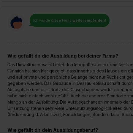
Ich würde diese Firma
weiterempfehlen!
Wie gefällt dir die Ausbildung bei deiner Firma?
Das Umweltbundesamt bildet den Inbegriff eines extrem famili
Für mich hat sich klar gezeigt, dass innerhalb des Hauses ein 
und auf private und persönliche Belange nicht nur Rücksicht g
gegeben werden. Das Gebäude in Dessau Roßlau schafft durch d
Atmosphäre und es ist trotz des Glasgebäudes weder übertriebe
habe mich einfach wohl gefühlt. Auch die anderen Standorte sorg
Mango an der Ausbildung: Die Aufstiegschancen innerhalb der B
Umsetzung stehen sehr viele Unterstützungsmöglichkeiten dur
(Reduzierung d. Arbeitszeit, Fortbildungen, Sonderurlaub, Sabba
Wie gefällt dir dein Ausbildungsberuf?