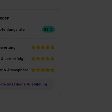
ngen
pfehlungsrate
83 %
ewertung
 & Lernerfolg
or & Atmosphäre
te jetzt deine Ausbildung