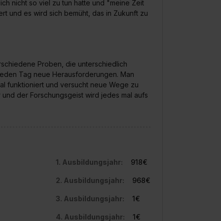
h nicht so viel zu tun hatte und "meine Zeit
widerrufen. Weitere Informationen zu den einzelnen Cookies find
t und es wird sich bemüht, das in Zukunft zu
formationen:
Datenschutzerklärung
,
Impressum
.
verschiedene Proben, die unterschiedlich
s jeden Tag neue Herausforderungen. Man
al funktioniert und versucht neue Wege zu
er und der Forschungsgeist wird jedes mal aufs
1. Ausbildungsjahr:
918€
2. Ausbildungsjahr:
968€
3. Ausbildungsjahr:
1€
4. Ausbildungsjahr:
1€