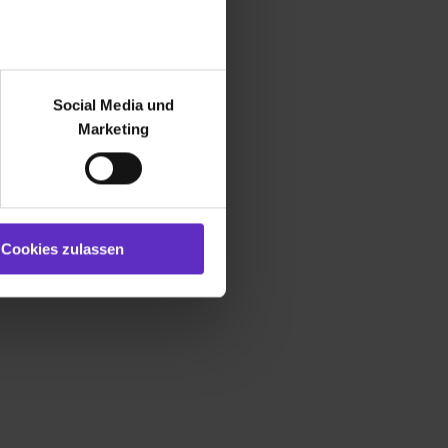
r bei Benutzung der
bseite zu analysieren
Social Media und
ür soziale Medien, Werbung
Marketing
und Marketing“). Unsere
 bereitgestellt hast oder die
ookies zulassen“ stimmst du
e (ausgenommen „Notwendig“)
st du auch damit
Cookies zulassen
gezeigt und hierfür
ermittelt werden. Eine
Willst du nur bestimmte
hl erlauben“. Die
cial Media und Marketing“
1 lit. a) DS-GVO). Die USA
dir erteilte Einwilligung
unter dem Punkt