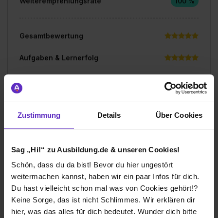
Weiterempfehlungsrate
100 %
Gesamtbewertung
Aufgaben & Lernerfolg
Spaßfaktor & Atmosphäre
Bewerte jetzt deine Ausbildung
Zustimmung
Details
Über Cookies
Sag „Hi!“ zu Ausbildung.de & unseren Cookies!
Schön, dass du da bist! Bevor du hier ungestört
weitermachen kannst, haben wir ein paar Infos für dich.
Ich würde diese Firma
Du hast vielleicht schon mal was von Cookies gehört!?
weiterempfehlen!
Keine Sorge, das ist nicht Schlimmes. Wir erklären dir
hier, was das alles für dich bedeutet. Wunder dich bitte