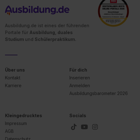
angemessenes Datenschutzniveau (EuGH – Schrems
II). Du kannst die von dir erteilte Einwilligung jederzeit mit
Wirkung für die Zukunft ganz oder teilweise über unsere
Datenschutzerklärung unter dem Punkt „Datenschutz-
Ausbildung.de ist eines der führenden
Einstellungen“ widerrufen. Weitere Informationen zu den
Portale für
Ausbildung, duales
einzelnen Cookies findest du durch Klick auf „Details
Studium
und
Schülerpraktikum.
zeigen“. Weitere Informationen:
Datenschutzerklärung
,
Impressum
.
Über uns
Für dich
Kontakt
Inserieren
Karriere
Anmelden
Ausbildungsbarometer 2026
Kleingedrucktes
Socials
Impressum
AGB
Datenschutz