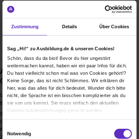
Gründungsjahr
1986
Mitarbeiter
2300 in Deutschland
Zustimmung
Details
Über Cookies
Branche
Elektro/Elektronik, Energiewirtschaft, Handwerk,
Logistik / Verkehr, Sonstige Branchen, Sonstige
Sag „Hi!“ zu Ausbildung.de & unseren Cookies!
Industrie, Industrietechnik
Schön, dass du da bist! Bevor du hier ungestört
weitermachen kannst, haben wir ein paar Infos für dich.
Ausbildung bei Vestas Deutschland
Du hast vielleicht schon mal was von Cookies gehört!?
GmbH
Keine Sorge, das ist nicht Schlimmes. Wir erklären dir
hier, was das alles für dich bedeutet. Wunder dich bitte
Du bist auf der Suche nach einem spannenden Einstieg ins
nicht, die Sprache ist ein bisschen komplizierter als du
sie von uns kennst. Sie muss einfach den aktuellen
Berufsleben?
Datenschutzbestimmungen gerecht werden.
Seit mehr als 30 Jahren bieten wir jungen Menschen die
Chance, mit einer Ausbildung den Grundstein für ihre
Die Nutzung von Cookies auf Ausbildung.de
Einwilligungsauswahl
Karriere zu legen - sei dabei! Gemeinsam gestalten wir die
Notwendig
Zukunft der Energie – und deine persönliche Entwicklung