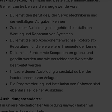
Praxisprojekten, Teamspirit und besten Übernahmechancen.
Inhalte (z.B. Videos oder Posts) angezeigt und hierfür
Gemeinsam treiben wir die Energiewende voran.
erforderliche personenbezogene Daten an Social Media
Dienste, ggfs. mit Sitz in den USA, übermittelt werden.
Du lernst den Beruf des/ der Servicetechniker:in und
Eine Erlaubnis hierfür kannst du auch später noch im
die vielfältigen Aufgaben kennen
Einzelfall bei dem jeweiligen Inhalt erteilen. Willst du nur
Zu deinem Ausbildungsplan gehört die Installation,
bestimmte Verwendungszwecke zulassen, triff deine
Wartung und Reparatur von Systemen
Auswahl über die Checkboxen und klick auf „Auswahl
Du lernst die Großkomponentenwechsel, Rotorblatt-
erlauben“. Die Einwilligung zur Platzierung von Cookies
Reparaturen und viele weitere Themenfelder kennen
der Kategorien „Präferenzen“, „Statistiken“ und „Social
Du lernst außerdem wie Komponenten gebaut und
Media und Marketing“ umfasst hierbei die Einwilligung
geprüft werden und wie verschiedene Werkstoffe
zur Übermittlung deiner Daten in die USA (Art. 49 Abs. 1
bearbeitet werden
S. 1 lit. a) DS-GVO). Die USA verfügen über kein
Im Laufe deiner Ausbildung unterstützt du bei der
angemessenes Datenschutzniveau (EuGH – Schrems
Inbetriebnahme von Anlagen
II). Du kannst die von dir erteilte Einwilligung jederzeit mit
Die Programmierung und Installation von Software sind
Wirkung für die Zukunft ganz oder teilweise über unsere
ebenfalls Teil deiner Ausbildung
Datenschutzerklärung unter dem Punkt „Datenschutz-
Einstellungen“ widerrufen. Weitere Informationen zu den
Ausbildungsstandorte:
einzelnen Cookies findest du durch Klick auf „Details
Für unsere Mechatroniker Ausbildung (m/w/d) haben wir
zeigen“. Weitere Informationen:
Datenschutzerklärung
,
zwei Ausbildungsstandorte.