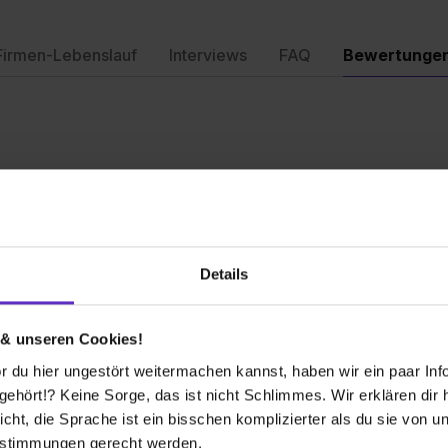
Firmen-Lebenslauf
Interviews
FAQ
Bewertunge
Bewertu
Weiterem
Details
Gesamtb
 & unseren Cookies!
itarbeiter. Man bekommt von Anfang an
Aufgaben
 du hier ungestört weitermachen kannst, haben wir ein paar Infos
hört!? Keine Sorge, das ist nicht Schlimmes. Wir erklären dir hi
Spaßfakt
icht, die Sprache ist ein bisschen komplizierter als du sie von 
estimmungen gerecht werden.