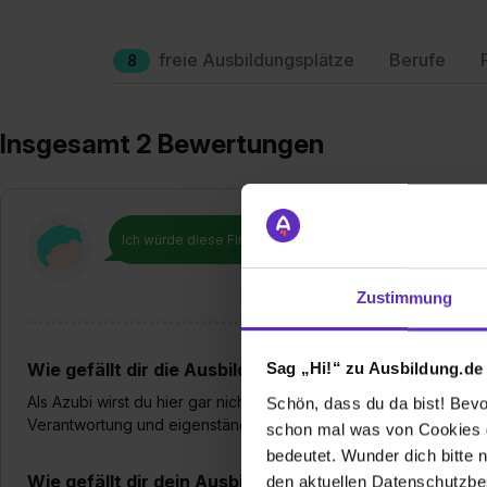
freie Ausbildungsplätze
Berufe
8
Insgesamt 2 Bewertungen
Ich würde diese Firma
weiterempfehlen!
Zustimmung
Wie gefällt dir die Ausbildung bei deiner Firma?
Sag „Hi!“ zu Ausbildung.de
Als Azubi wirst du hier gar nicht gesehen, sondern direkt als M
Schön, dass du da bist! Bevor
Verantwortung und eigenständige Projekte. :)
schon mal was von Cookies ge
bedeutet. Wunder dich bitte n
Wie gefällt dir dein Ausbildungsberuf?
den aktuellen Datenschutzb