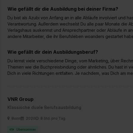
jederzeit mit Wirkung für di
„Datenschutz-Einstellungen“ 
Wie gefällt dir die Ausbildung bei deiner Firma?
„Details zeigen“. Weitere In
Du bist als Azubi von Anfang an in alle Abläufe involviert und 
Verantwortung. Außerdem wechselst Du alle paar Monate die Ab
Verlagshaus auskennst und Ansprechpartner oder Abläufe in an
andere Mitarbeiter, die ihr Berufsleben woanders gestartet hab
Wie gefällt dir dein Ausbildungsberuf?
Du lernst viele verschiedene Dinge, vom Marketing, über Rech
Themen wie die Buchpreisbindung oder ähnliches. Du hast in v
Dich in viele Richtungen entfalten. Je nachdem, was Dich am meis
VNR Group
Klassische duale Berufsausbildung
Bonn
2020
8 Std. pro Tag
Übernommen