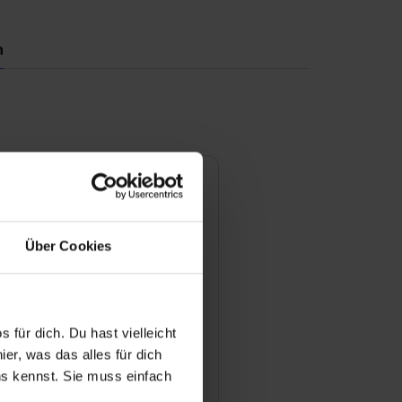
n
ngen
pfehlungsrate
100 %
Über Cookies
ewertung
 & Lernerfolg
 für dich. Du hast vielleicht
er, was das alles für dich
or & Atmosphäre
uns kennst. Sie muss einfach