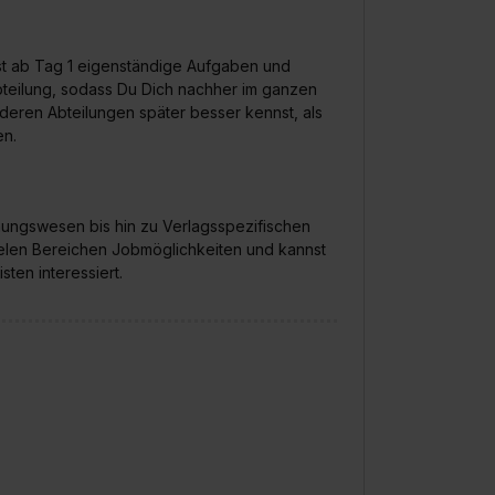
e Zukunft ganz oder teilweise über unsere Datenschutzerklärung 
widerrufen. Weitere Informationen zu den einzelnen Cookies find
formationen:
Datenschutzerklärung
,
Impressum
.
hast ab Tag 1 eigenständige Aufgaben und
teilung, sodass Du Dich nachher im ganzen
deren Abteilungen später besser kennst, als
en.
nungswesen bis hin zu Verlagsspezifischen
ielen Bereichen Jobmöglichkeiten und kannst
ten interessiert.