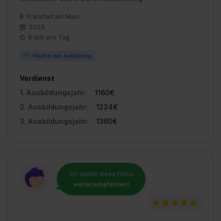
Wirkung für die Zukunft ganz oder teilweise über unsere
Frankfurt am Main
Datenschutzerklärung unter dem Punkt „Datenschutz-
2023
Einstellungen“ widerrufen. Weitere Informationen zu den
8 Std. pro Tag
einzelnen Cookies findest du durch Klick auf „Details
Noch in der Ausbildung
zeigen“. Weitere Informationen:
Datenschutzerklärung
,
Impressum
.
Verdienst
1. Ausbildungsjahr:
1160€
2. Ausbildungsjahr:
1224€
3. Ausbildungsjahr:
1360€
Ich würde diese Firma
weiterempfehlen!