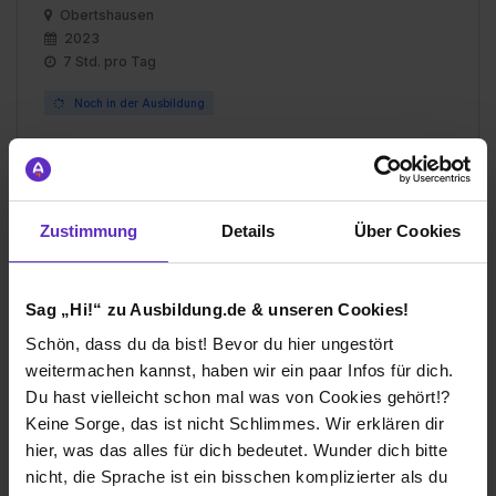
Obertshausen
2023
7 Std. pro Tag
Noch in der Ausbildung
Zustimmung
Details
Über Cookies
Ich würde diese Firma
weiterempfehlen!
Sag „Hi!“ zu Ausbildung.de & unseren Cookies!
Schön, dass du da bist! Bevor du hier ungestört
weitermachen kannst, haben wir ein paar Infos für dich.
Wie gefällt dir die Ausbildung bei deiner
Du hast vielleicht schon mal was von Cookies gehört!?
Firma?
Keine Sorge, das ist nicht Schlimmes. Wir erklären dir
Durch verschiedene Abteilungseinsätze und den
hier, was das alles für dich bedeutet. Wunder dich bitte
Besuch mehrerer Filialen habe ich einen sehr guten
nicht, die Sprache ist ein bisschen komplizierter als du
Einblick in die vielseitigen Bereiche in einer Bank