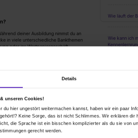
Wie läuft der
an?
! Während deiner Ausbildung nimmst du an
Wie kann ich m
cke in viele unterschiedliche Bankthemen
Kennenlernrun
rung oder ins Wertpapiergeschäft.
Das ist ein innerbetrieblicher Unterricht, bei
ezielt auf Prüfungen vorbereiten kannst. So
Wie ist der D
weiter ausbauen.
Details
 wächst – mit jeder Station, jedem Workshop und
Was passiert 
 & unseren Cookies!
 du hier ungestört weitermachen kannst, haben wir ein paar Infos
Welche Weiter
hört!? Keine Sorge, das ist nicht Schlimmes. Wir erklären dir hi
nach der Ausb
 aufgebaut?
icht, die Sprache ist ein bisschen komplizierter als du sie von 
 Blockmodell organisiert. Dabei wechseln sich
estimmungen gerecht werden.
ei Monate Praxis in unserem Haus ab.