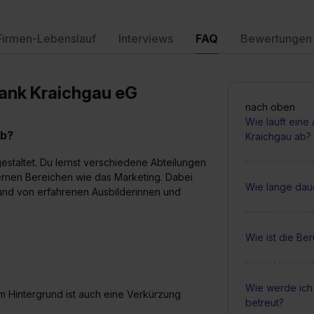
Firmen-Lebenslauf
Interviews
FAQ
Bewertungen
bank Kraichgau eG
nach oben
Wie läuft eine
ab?
Kraichgau ab?
estaltet. Du lernst verschiedene Abteilungen
ernen Bereichen wie das Marketing. Dabei
Wie lange daue
t und von erfahrenen Ausbilderinnen und
Wie ist die Be
Wie werde ich
em Hintergrund ist auch eine Verkürzung
betreut?