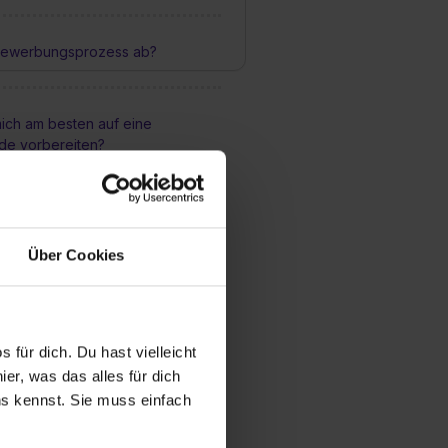
 Bewerbungsprozess ab?
ich am besten auf eine
de vorbereiten?
resscode zur Kennenlernrunde?
Über Cookies
nach der Ausbildung?
 für dich. Du hast vielleicht
bildungsmöglichkeiten gibt es
er, was das alles für dich
ildung?
uns kennst. Sie muss einfach