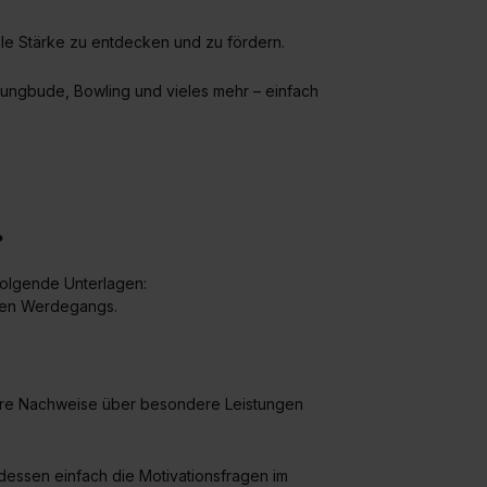
widerrufen. Weitere Informationen zu den einzelnen Cookies find
formationen:
Datenschutzerklärung
,
Impressum
.
tale Stärke zu entdecken und zu fördern.
Sprungbude, Bowling und vieles mehr – einfach
?
folgende Unterlagen:
igen Werdegangs.
dere Nachweise über besondere Leistungen
tdessen einfach die Motivationsfragen im