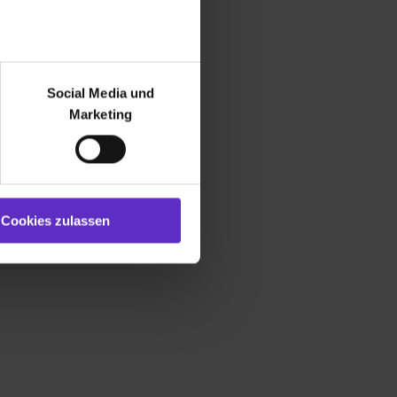
r bei Benutzung der
bseite zu analysieren
Social Media und
ür soziale Medien, Werbung
Marketing
und Marketing“). Unsere
 bereitgestellt hast oder die
ookies zulassen“ stimmst du
e (ausgenommen „Notwendig“)
st du auch damit
Cookies zulassen
gezeigt und hierfür
ermittelt werden. Eine
Willst du nur bestimmte
hl erlauben“. Die
cial Media und Marketing“
1 lit. a) DS-GVO). Die USA
dir erteilte Einwilligung
unter dem Punkt