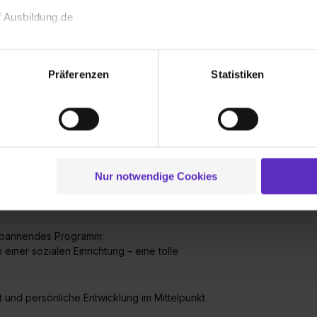
 Ausbildung.de
n, darunter unsere Filialen in der
 Marktfolge, Unternehmensservice oder das
echnischen Funktion unserer Webseite („Notwendig“), um von di
lungen zu speichern ( „Präferenzen“), die Zugriffe auf unsere We
Präferenzen
Statistiken
ionen zu deiner Verwendung unserer Website an unsere Partner f
n Hochschulen Mannheim, Mosbach oder
HBW Standorten an:
und um Inhalte und Anzeigen zu personalisieren („Social Media 
e)
tionen möglicherweise mit weiteren Daten zusammen, die du ihnen
g der Dienste gesammelt haben. Durch Klick auf den Button „C
 der Datenverarbeitung für alle genannten Verwendungszweck
ei der separaten Aktivierung von „Social Media und Marketing“ bi
Nur notwendige Cookies
 Setzen der Cookies externe Inhalte (z.B. Videos oder Posts) an
ne Daten an Social Media Dienste, ggfs. mit Sitz in den USA, üb
uch später noch im Einzelfall bei dem jeweiligen Inhalt erteilen. 
d spannendes Programm:
 triff deine Auswahl über die Checkboxen und klick auf „Auswa
iner sozialen Einrichtung – eine tolle
 von Cookies der Kategorien „Präferenzen“, „Statistiken“ und „So
ung zur Übermittlung deiner Daten in die USA (Art. 49 Abs. 1 S. 
enes Datenschutzniveau (EuGH – Schrems II). Du kannst die von 
 und persönliche Entwicklung im Mittelpunkt
e Zukunft ganz oder teilweise über unsere Datenschutzerklärung 