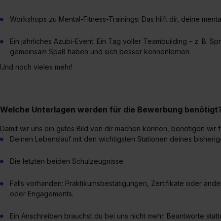
„Datenschutz-Einstellungen“ 
„Details zeigen“. Weitere In
Workshops zu Mental-Fitness-Trainings: Das hilft dir, deine men
Ein jährliches Azubi-Event: Ein Tag voller Teambuilding – z. B. 
gemeinsam Spaß haben und sich besser kennenlernen.
Und noch vieles mehr!
Welche Unterlagen werden für die Bewerbung benötigt
Damit wir uns ein gutes Bild von dir machen können, benötigen wir 
Deinen Lebenslauf mit den wichtigsten Stationen deines bisher
Die letzten beiden Schulzeugnisse.
Falls vorhanden: Praktikumsbestätigungen, Zertifikate oder an
oder Engagements.
Ein Anschreiben brauchst du bei uns nicht mehr. Beantworte stat