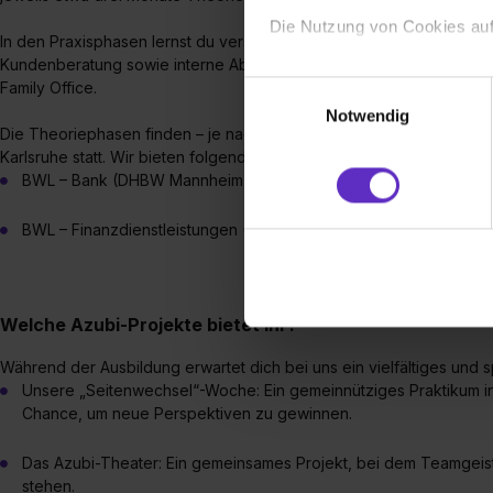
Die Nutzung von Cookies auf
In den Praxisphasen lernst du verschiedene Bereiche der Bank kenne
Kundenberatung sowie interne Abteilungen wie Kreditmanagement,
Wir verwenden Cookies zur t
Family Office.
Einwilligungsauswahl
Webseite getroffenen Einstel
Notwendig
(„Statistiken“), um Informat
Die Theoriephasen finden – je nach Studiengang – an den Duale
Karlsruhe statt. Wir bieten folgende Studiengänge an folgenden D
und Analysen weiterzugeben 
BWL – Bank (DHBW Mannheim, DHBW Mosbach, DHBW Karlsruh
Partner führen diese Informa
sie im Rahmen deiner Nutzun
BWL – Finanzdienstleistungen (DHBW Mannheim)
dem Setzen der Cookies und
zu. . In diesem Fall sowie b
einverstanden, dass dir nach
erforderliche personenbezoge
Welche Azubi-Projekte bietet ihr?
Erlaubnis hierfür kannst du a
Während der Ausbildung erwartet dich bei uns ein vielfältiges un
Verwendungszwecke zulassen,
Unsere „Seitenwechsel“-Woche: Ein gemeinnütziges Praktikum in e
Einwilligung zur Platzierung
Chance, um neue Perspektiven zu gewinnen.
umfasst hierbei die Einwillig
verfügen über kein angemess
Das Azubi-Theater: Ein gemeinsames Projekt, bei dem Teamgeist
jederzeit mit Wirkung für di
stehen.