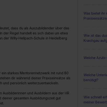
Was bietet ihr
Praxiseinsätz
edeutet, dass du als Auszubildender über das
In der Regel handelt es sich dabei um etwa
Wie ist das du
n der Willy-Hellpach-Schule in Heidelberg
Kraichgau auf
Welche Azubi-P
ber ein starkes Mentorennetzwerk mit rund 80
Welche Unterl
stehen dir während deiner Praxiseinsätze als
benötigt?
ch und persönlich weiterzuentwickeln.
 Ausbilderinnen und Ausbildern aus der HR
Wie schnell er
nd deiner gesamten Ausbildungszeit gut
meiner Bewer
st.