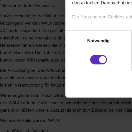
den aktuellen Datenschutzb
1935 durch Rudolf Hauschka.
Zurzeit beschäftigt die WALA mehr als 1000 Mitarbeitende. An ihrem
Die Nutzung von Cookies auf
Göppingen) werden WALA Arzneimittel, Dr. Hauschka Kosmetik und D
40 Länder exportiert. Die gemäß der anthroposophischen Mensche
Wir verwenden Cookies zur t
Einwilligungsauswahl
entstehen in einem sorgfältig durchdachten Prozess im Einklang m
Webseite getroffenen Einstel
Notwendig
(„Statistiken“), um Informat
Herstellverfahren werden die pflanzlichen Auszüge ohne Alkohol ha
und Analysen weiterzugeben 
Rudolf Hauschka. Die Rohstoffe der Produkte stammen größtenteils
Partner führen diese Informa
kontrollierten Wildsammlungen oder aus betreuten Anbaupartnersch
sie im Rahmen deiner Nutzun
Die Ausbildung bei der WALA bietet viele Möglichkeiten sich berufl
dem Setzen der Cookies und
unterstützen unsere Auszubildenden darin, selbstständiger zu wer
zu. . In diesem Fall sowie b
lernen, Verantwortung für ihr Lernen und Arbeiten zu übernehmen.
einverstanden, dass dir nach
erforderliche personenbezoge
Wir ermöglichen den Auszubildenden eigenständige Projekte mit ei
Erlaubnis hierfür kannst du a
des WALA Ladens. Zudem wollen wir nicht nur fachlich und inhaltlich 
Verwendungszwecke zulassen,
ganz aktiv dürfen unsere Auszubildenden zum Beispiel bei der Cale
Einwilligung zur Platzierung
Weitere Vorteile bei der WALA:
umfasst hierbei die Einwillig
verfügen über kein angemess
Work-Life-Balance