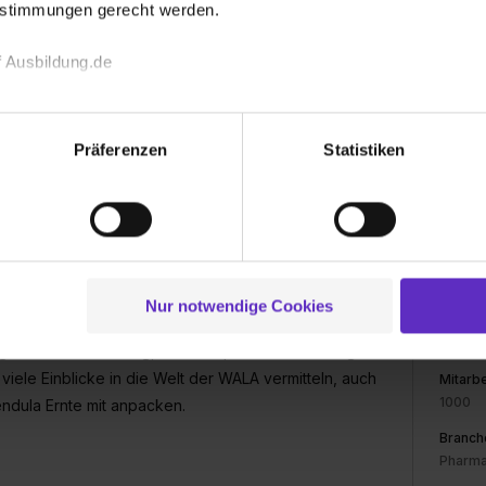
estimmungen gerecht werden.
 heutigen Standort in Bad Boll/Eckwälden (Kreis
 Ausbildung.de
r. Hauschka MED Präparate hergestellt und in über
n- und Naturheilkunde entwickelten Produkte
echnischen Funktion unserer Webseite („Notwendig“), um von di
it der Natur und dem Menschen. Durch rhythmische
lungen zu speichern ( „Präferenzen“), die Zugriffe auf unsere We
Präferenzen
Statistiken
WALA
ionen zu deiner Verwendung unserer Website an unsere Partner f
ltbar gemacht. Dies war die Gründeridee von Dr.
und um Inhalte und Anzeigen zu personalisieren („Social Media 
 aus dem eigenen Heilpflanzengarten, aus
Dorfst
tionen möglicherweise mit weiteren Daten zusammen, die du ihnen
aften auf der ganzen Welt.
73087
g der Dienste gesammelt haben. Durch Klick auf den Button „C
0716
ich und persönlich weiterzuentwickeln. Wir
 der Datenverarbeitung für alle genannten Verwendungszweck
E-Mai
den und ihren Weg zu finden. Unsere Auszubildenden
ei der separaten Aktivierung von „Social Media und Marketing“ bi
Nur notwendige Cookies
Gründu
 Setzen der Cookies externe Inhalte (z.B. Videos oder Posts) an
1935
ne Daten an Social Media Dienste, ggfs. mit Sitz in den USA, üb
gener Verantwortung, zum Beispiel die Betreuung
uch später noch im Einzelfall bei dem jeweiligen Inhalt erteilen. 
viele Einblicke in die Welt der WALA vermitteln, auch
Mitarbe
 triff deine Auswahl über die Checkboxen und klick auf „Auswa
1000
ndula Ernte mit anpacken.
 von Cookies der Kategorien „Präferenzen“, „Statistiken“ und „So
Branch
ung zur Übermittlung deiner Daten in die USA (Art. 49 Abs. 1 S. 
Pharma
enes Datenschutzniveau (EuGH – Schrems II). Du kannst die von 