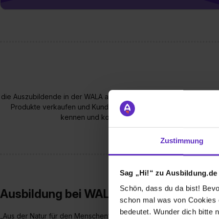
die Auszubildende in der WALA auch eigene Projekte haben wie d
Produkte verkaufen und Kunden beraten. Dadurch lernen Sie di
kennen und kommen in Kontakt mit den Mitarbei
Zustimmung
Sag „Hi!“ zu Ausbildung.de
Schön, dass du da bist! Bevor
Ausbildung bei WALA Heilmittel GmbH
schon mal was von Cookies ge
bedeutet. Wunder dich bitte n
„Aus der Natur für den Menschen“ – dieser Leitgedanke begleitet d