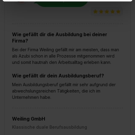
weiterempfehlen!
Verwendungszwecke (ausgenommen „Notwendig“) zu. .
In diesem Fall sowie bei der separaten Aktivierung von
„Social Media und Marketing“ bist du auch damit
einverstanden, dass dir nach Setzen der Cookies externe
Inhalte (z.B. Videos oder Posts) angezeigt und hierfür
Wie gefällt dir die Ausbildung bei deiner
erforderliche personenbezogene Daten an Social Media
Firma?
Dienste, ggfs. mit Sitz in den USA, übermittelt werden.
Bei der Firma Weiling gefällt mir am meisten, dass man
Eine Erlaubnis hierfür kannst du auch später noch im
als Azubi schon in alle Prozesse mitgenommen wird
Einzelfall bei dem jeweiligen Inhalt erteilen. Willst du nur
und somit hautnah den Arbeitsalltag erleben kann.
bestimmte Verwendungszwecke zulassen, triff deine
Wie gefällt dir dein Ausbildungsberuf?
Auswahl über die Checkboxen und klick auf „Auswahl
erlauben“. Die Einwilligung zur Platzierung von Cookies
Mein Ausbildungsberuf gefällt mir sehr aufgrund der
der Kategorien „Präferenzen“, „Statistiken“ und „Social
abwechslungsreichen Tätigkeiten, die ich im
Unternehmen habe.
Media und Marketing“ umfasst hierbei die Einwilligung
zur Übermittlung deiner Daten in die USA (Art. 49 Abs. 1
S. 1 lit. a) DS-GVO). Die USA verfügen über kein
Weiling GmbH
angemessenes Datenschutzniveau (EuGH – Schrems
II). Du kannst die von dir erteilte Einwilligung jederzeit mit
Klassische duale Berufsausbildung
Wirkung für die Zukunft ganz oder teilweise über unsere