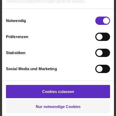
Datenschutzbestimmungen gerecht werden.
Weiling GmbH
Die Nutzung von Cookies auf Ausbildung.de
Einwilligungsauswahl
Klassische duale Berufsausbildung
Notwendig
Wir verwenden Cookies zur technischen Funktion
Coesfeld
unserer Webseite („Notwendig“), um von dir bei
2022
Präferenzen
Benutzung der Webseite getroffenen Einstellungen zu
8 Std. pro Tag
speichern ( „Präferenzen“), die Zugriffe auf unsere
Noch in der Ausbildung
Webseite zu analysieren („Statistiken“), um
Statistiken
Informationen zu deiner Verwendung unserer Website an
Verdienst
unsere Partner für soziale Medien, Werbung und
1. Ausbildungsjahr:
1051€
Social Media und Marketing
Analysen weiterzugeben und um Inhalte und Anzeigen zu
2. Ausbildungsjahr:
1131€
personalisieren („Social Media und Marketing“). Unsere
Partner führen diese Informationen möglicherweise mit
3. Ausbildungsjahr:
1204€
weiteren Daten zusammen, die du ihnen bereitgestellt
Cookies zulassen
hast oder die sie im Rahmen deiner Nutzung der Dienste
gesammelt haben. Durch Klick auf den Button „Cookies
Nur notwendige Cookies
zulassen“ stimmst du dem Setzen der Cookies und der
Ich würde diese Firma
Datenverarbeitung für alle genannten