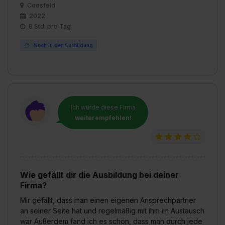
Coesfeld
Datenschutzerklärung unter dem Punkt „Datenschutz-
2022
Einstellungen“ widerrufen. Weitere Informationen zu den
8 Std. pro Tag
einzelnen Cookies findest du durch Klick auf „Details
Noch in der Ausbildung
zeigen“. Weitere Informationen:
Datenschutzerklärung
,
Impressum
.
Ich würde diese Firma
weiterempfehlen!
Wie gefällt dir die Ausbildung bei deiner
Firma?
Mir gefällt, dass man einen eigenen Ansprechpartner
an seiner Seite hat und regelmäßig mit ihm im Austausch
war Außerdem fand ich es schön, dass man durch jede