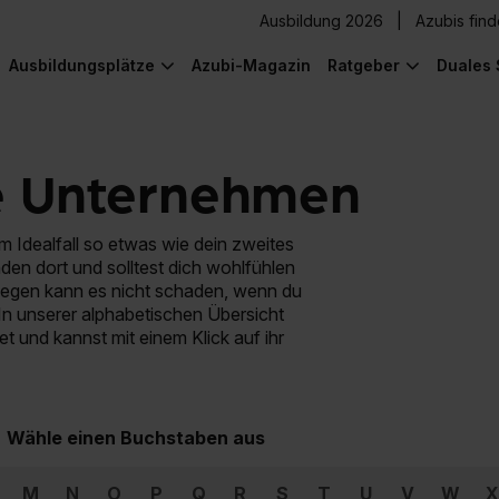
Ausbildung 2026
Azubis fin
Ausbildungsplätze
Azubi-Magazin
Ratgeber
Duales 
e Unternehmen
 Idealfall so etwas wie dein zweites
den dort und solltest dich wohlfühlen
wegen kann es nicht schaden, wenn du
In unserer alphabetischen Übersicht
et und kannst mit einem Klick auf ihr
Wähle einen Buchstaben aus
M
N
O
P
Q
R
S
T
U
V
W
X