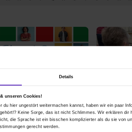
Details
 & unseren Cookies!
 du hier ungestört weitermachen kannst, haben wir ein paar Infos
ildung bei
Ausbildung b
hört!? Keine Sorge, das ist nicht Schlimmes. Wir erklären dir hi
 Fachschulzentrum
advita Pfle
icht, die Sprache ist ein bisschen komplizierter als du sie von 
estimmungen gerecht werden.
freie Ausbildungsplätze
7
freie A