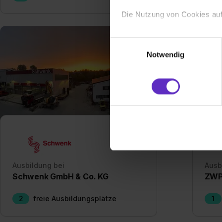
Die Nutzung von Cookies auf
Wir verwenden Cookies zur t
Einwilligungsauswahl
Webseite getroffenen Einstel
Notwendig
(„Statistiken“), um Informat
und Analysen weiterzugeben 
Partner führen diese Informa
sie im Rahmen deiner Nutzun
dem Setzen der Cookies und
zu. . In diesem Fall sowie b
einverstanden, dass dir nach
erforderliche personenbezoge
Erlaubnis hierfür kannst du a
Ausbildung bei
Ausb
Verwendungszwecke zulassen,
Schwenk GmbH & Co. KG
ZWP
Einwilligung zur Platzierung
umfasst hierbei die Einwillig
2
freie Ausbildungsplätze
1
verfügen über kein angemess
jederzeit mit Wirkung für di