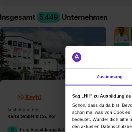
Insgesamt
5.449
Unternehmen
Zustimmung
Sag „Hi!“ zu Ausbildung.de
Schön, dass du da bist! Bevor
Ausbildung bei
Ausb
schon mal was von Cookies ge
Kerbl GmbH & Co. KG
F+U
bedeutet. Wunder dich bitte n
den aktuellen Datenschutzb
3
freie Ausbildungsplätze
25