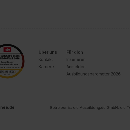
widerrufen. Weitere Informationen zu den einzelnen Cookies find
formationen:
Datenschutzerklärung
,
Impressum
.
Über uns
Für dich
Kontakt
Inserieren
Karriere
Anmelden
Ausbildungsbarometer 2026
inee.de
Betreiber ist die Ausbildung.de GmbH, die T