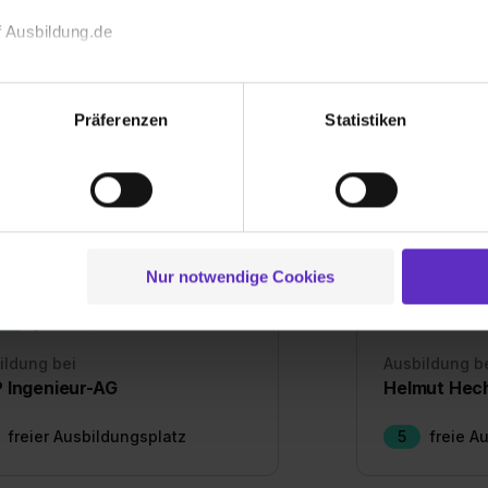
 Ausbildung.de
echnischen Funktion unserer Webseite („Notwendig“), um von di
lungen zu speichern ( „Präferenzen“), die Zugriffe auf unsere We
Präferenzen
Statistiken
ionen zu deiner Verwendung unserer Website an unsere Partner f
und um Inhalte und Anzeigen zu personalisieren („Social Media 
tionen möglicherweise mit weiteren Daten zusammen, die du ihnen
g der Dienste gesammelt haben. Durch Klick auf den Button „C
 der Datenverarbeitung für alle genannten Verwendungszweck
ei der separaten Aktivierung von „Social Media und Marketing“ bi
Nur notwendige Cookies
 Setzen der Cookies externe Inhalte (z.B. Videos oder Posts) an
ne Daten an Social Media Dienste, ggfs. mit Sitz in den USA, üb
uch später noch im Einzelfall bei dem jeweiligen Inhalt erteilen. 
ildung bei
Ausbildung b
 triff deine Auswahl über die Checkboxen und klick auf „Auswa
 Ingenieur-AG
Helmut Hec
 von Cookies der Kategorien „Präferenzen“, „Statistiken“ und „So
ung zur Übermittlung deiner Daten in die USA (Art. 49 Abs. 1 S. 
freier Ausbildungsplatz
5
freie A
enes Datenschutzniveau (EuGH – Schrems II). Du kannst die von 
e Zukunft ganz oder teilweise über unsere Datenschutzerklärung 