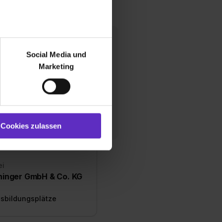
r bei Benutzung der
bseite zu analysieren
Social Media und
ür soziale Medien, Werbung
Marketing
und Marketing“). Unsere
 bereitgestellt hast oder die
ookies zulassen“ stimmst du
e (ausgenommen „Notwendig“)
st du auch damit
Cookies zulassen
gezeigt und hierfür
ermittelt werden. Eine
Willst du nur bestimmte
ei
hl erlauben“. Die
hinger GmbH & Co. KG
cial Media und Marketing“
1 lit. a) DS-GVO). Die USA
usbildungsplätze
dir erteilte Einwilligung
unter dem Punkt