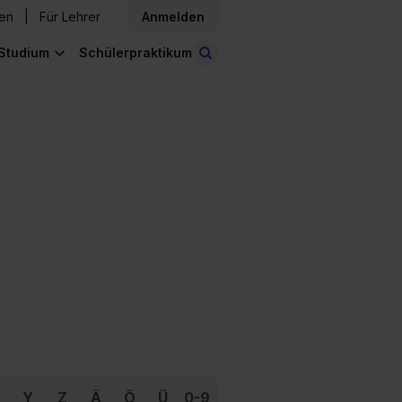
den
Für Lehrer
Anmelden
Studium
Schülerpraktikum
Stellen finden
Y
Z
Ä
Ö
Ü
0-9