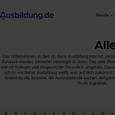
Berufe
All
Das Unternehmen, in dem du deine Ausbildung machst, wird im
Zuhause werden. Immerhin verbringst du jeden Tag viele Stun
und mit Kollegen und Vorgesetzten freundlich umgehen. Des
schon vor deiner Ausbildung weißt, was auf dich zukommt. 
findest du alle Betriebe, die Auszubildende suchen, aufgelist
Profil zugreifen.
A
B
C
D
E
F
G
H
I
J
K
L